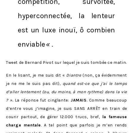
compétition, survoltée,
hyperconnectée, la lenteur
est un luxe inouï, ô combien
enviable
« .
Tweet de Bernard Pivot sur lequel je suis tombée ce matin.
En le lisant, je me suis dit «
Diantre
(non, ça évidemment
je ne me le suis pas dit)
, quand est-ce que j’ai le temps
d’aller lentement (ou, du moins, à mon rythme) dans la vie
? ».
La réponse fut cinglante:
JAMAIS
. Comme beaucoup
d’entre vous j’imagine, je suis SANS ARRÊT en train de
courir partout, de gérer 12.000 trucs, bref,
la fameuse
charge mentale
. A tel point que parfois je m’en rends