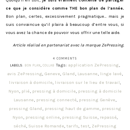
Quoiqu’il en soit,
je suis vraiment contente de partager
ce que je considère comme THE bon plan de l’année.
Bon plan, certes, excessivement pragmatique… mais je
suis convaincue qu’il plaira à beaucoup d’entre vous, si
vous avez la chance de pouvoir vous offrir une telle aide.
Article réalisé en partenariat avec la marque ZePressing.
4 COMMENTS
Tags:
application ZePressing
,
LABELS:
BON PLAN
,
COLLAB
avis ZePressing
,
Geneve
,
Gland
,
Lausanne
,
linge lavé
,
livraison à domicile
,
livraison sur le lieu de travail
,
Nyon
,
plié
,
pressing à domicile
,
pressing à domicile
Lausanne
,
pressing connecté
,
pressing Genève
,
pressing Gland
,
pressing haut de gamme
,
pressing
Nyon
,
pressing online
,
pressing Suisse
,
repassé
,
séché
,
Suisse Romande
,
tarifs
,
test
,
ZePressing