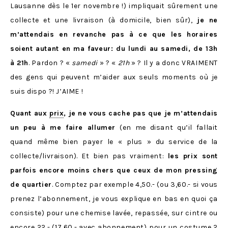
Lausanne dès le 1er novembre !) impliquait sûrement une
collecte et une livraison (à domicile, bien sûr),
je ne
m’attendais en revanche pas à ce que les horaires
soient autant en ma faveur: du lundi au samedi, de 13h
à 21h
. Pardon ? «
samedi
» ? «
21h
» ? Il y a donc VRAIMENT
des gens qui peuvent m’aider aux seuls moments où je
suis dispo ?! J’AIME !
Quant aux
prix
, je ne vous cache pas que je m’attendais
un peu à me faire allumer
(en me disant qu’il fallait
quand même bien payer le « plus » du service de la
collecte/livraison). Et bien pas vraiment:
les prix sont
parfois encore moins chers que ceux de mon pressing
de quartier
. Comptez par exemple 4,50.- (ou 3,60.- si vous
prenez l’abonnement, je vous explique en bas en quoi ça
consiste) pour une chemise lavée, repassée, sur cintre ou
encore 22.- (17,60.- avec abonnement) pour un costume 2