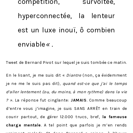
compétition, survoltée,
hyperconnectée, la lenteur
est un luxe inouï, ô combien
enviable
« .
Tweet de Bernard Pivot sur lequel je suis tombée ce matin.
En le lisant, je me suis dit «
Diantre
(non, ça évidemment
je ne me le suis pas dit)
, quand est-ce que j’ai le temps
d’aller lentement (ou, du moins, à mon rythme) dans la vie
? ».
La réponse fut cinglante:
JAMAIS
. Comme beaucoup
d’entre vous j’imagine, je suis SANS ARRÊT en train de
courir partout, de gérer 12.000 trucs, bref,
la fameuse
charge mentale
. A tel point que parfois je m’en rends