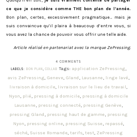
Quoiqu’il en soit,
je suis vraiment contente de partager
ce que je considère comme THE bon plan de l’année.
Bon plan, certes, excessivement pragmatique… mais je
suis convaincue qu’il plaira à beaucoup d’entre vous, si
vous avez la chance de pouvoir vous offrir une telle aide.
Article réalisé en partenariat avec la marque ZePressing.
4 COMMENTS
Tags:
application ZePressing
,
LABELS:
BON PLAN
,
COLLAB
avis ZePressing
,
Geneve
,
Gland
,
Lausanne
,
linge lavé
,
livraison à domicile
,
livraison sur le lieu de travail
,
Nyon
,
plié
,
pressing à domicile
,
pressing à domicile
Lausanne
,
pressing connecté
,
pressing Genève
,
pressing Gland
,
pressing haut de gamme
,
pressing
Nyon
,
pressing online
,
pressing Suisse
,
repassé
,
séché
,
Suisse Romande
,
tarifs
,
test
,
ZePressing