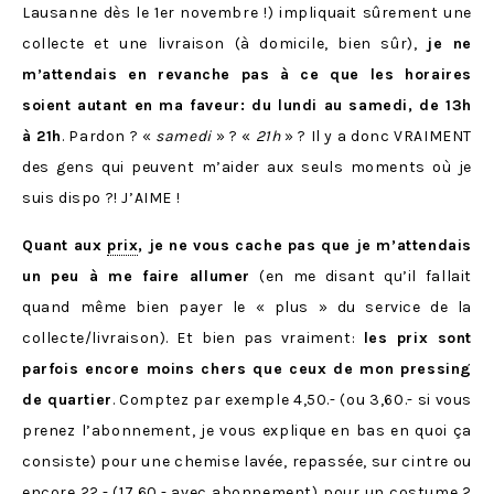
Lausanne dès le 1er novembre !) impliquait sûrement une
collecte et une livraison (à domicile, bien sûr),
je ne
m’attendais en revanche pas à ce que les horaires
soient autant en ma faveur: du lundi au samedi, de 13h
à 21h
. Pardon ? «
samedi
» ? «
21h
» ? Il y a donc VRAIMENT
des gens qui peuvent m’aider aux seuls moments où je
suis dispo ?! J’AIME !
Quant aux
prix
, je ne vous cache pas que je m’attendais
un peu à me faire allumer
(en me disant qu’il fallait
quand même bien payer le « plus » du service de la
collecte/livraison). Et bien pas vraiment:
les prix sont
parfois encore moins chers que ceux de mon pressing
de quartier
. Comptez par exemple 4,50.- (ou 3,60.- si vous
prenez l’abonnement, je vous explique en bas en quoi ça
consiste) pour une chemise lavée, repassée, sur cintre ou
encore 22.- (17,60.- avec abonnement) pour un costume 2