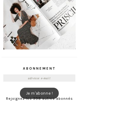
ABONNEMENT
Adresse
e-
mail
Je m'abonne !
Rejoignez les 398 autres abonnés