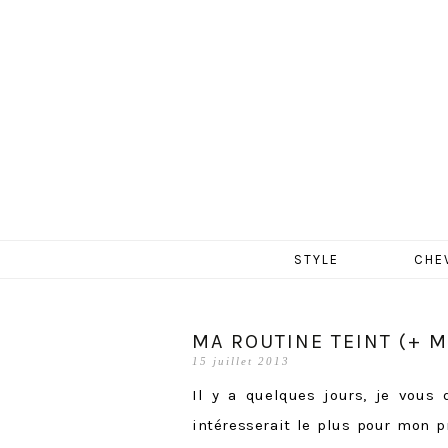
MERCR
Aller
STYLE
CHE
au
contenu
MA ROUTINE TEINT (+ M
15 juillet 2013
Il y a quelques jours, je vou
intéresserait le plus pour mon p