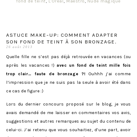
fond de teint
,
L'Oréal
,
Maestro
,
Nude magique
ASTUCE MAKE-UP: COMMENT ADAPTER
SON FOND DE TEINT À SON BRONZAGE.
26 août 2013
Quelle fille ne s’est pas déjà retrouvée en vacances (ou
après les vacances !)
avec un fond de teint mille fois
trop clair… faute de bronzage ?!
Ouhhh j’ai comme
l’impression que je ne suis pas la seule à avoir été dans
ce cas de figure :)
Lors du dernier concours proposé sur le blog, je vous
avais demandé de me laisser en commentaires vos avis,
suggestions et autres remarques au sujet du contenu de
celui-ci. J’ai retenu que vous souhaitiez, d’une part, avoir