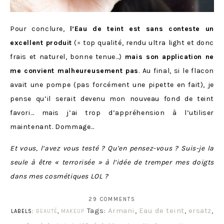
Pour conclure,
l’Eau de teint est sans conteste un
excellent produit
(= top qualité, rendu ultra light et donc
frais et naturel, bonne tenue…)
mais son application ne
me convient malheureusement pas
. Au final, si le flacon
avait une pompe (pas forcément une pipette en fait), je
pense qu’il serait devenu mon nouveau fond de teint
favori… mais j’ai trop d’appréhension à l’utiliser
maintenant. Dommage…
Et vous, l’avez vous testé ? Qu’en pensez-vous ? Suis-je la
seule à être « terrorisée » à l’idée de tremper mes doigts
dans mes cosmétiques LOL ?
29 COMMENTS
Tags:
Armani
,
Eau de teint
,
ersatz
,
LABELS:
BEAUTÉ
,
MAKEUP