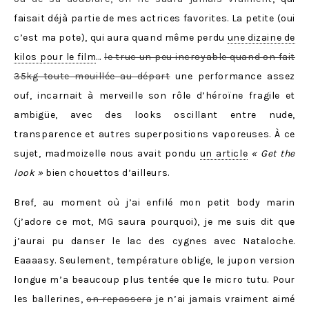
faisait déjà partie de mes actrices favorites. La petite (oui
c’est ma pote), qui aura quand même perdu
une dizaine de
kilos pour le film
…
le truc un peu incroyable quand on fait
35kg toute mouillée au départ
une performance assez
ouf, incarnait à merveille son rôle d’héroïne fragile et
ambigüe, avec des looks oscillant entre nude,
transparence et autres superpositions vaporeuses. À ce
sujet, madmoizelle nous avait pondu
un article
« Get the
look »
bien chouettos d’ailleurs.
Bref, au moment où j’ai enfilé mon petit body marin
(j’adore ce mot, MG saura pourquoi), je me suis dit que
j’aurai pu danser le lac des cygnes avec Nataloche.
Eaaaasy. Seulement, température oblige, le jupon version
longue m’a beaucoup plus tentée que le micro tutu. Pour
les ballerines,
on repassera
je n’ai jamais vraiment aimé