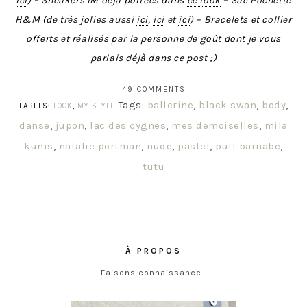
ici
) – Sneakers IM déjà portées dans
ce look
– Sac Pochette
H&M (de très jolies aussi
ici
,
ici
et
ici
) – Bracelets et collier
offerts et r
é
alis
é
s par la personne de goût dont je vous
parlais déjà dans
ce post
;)
49 COMMENTS
Tags:
ballerine
,
black swan
,
body
,
LABELS:
LOOK
,
MY STYLE
danse
,
jupon
,
lac des cygnes
,
mes demoiselles
,
mila
kunis
,
natalie portman
,
nude
,
pastel
,
pull barnabe
,
tutu
À PROPOS
Faisons connaissance…