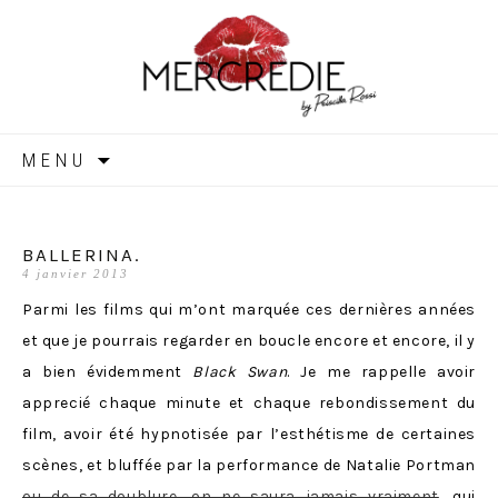
MERCREDIE
Aller
MENU
au
contenu
BALLERINA.
4 janvier 2013
Parmi les films qui m’ont marquée ces dernières années
et que je pourrais regarder en boucle encore et encore, il y
a bien évidemment
Black Swan
. Je me rappelle avoir
apprecié chaque minute et chaque rebondissement du
film, avoir été hypnotisée par l’esthétisme de certaines
scènes, et bluffée par la performance de Natalie Portman
ou de sa doublure, on ne saura jamais vraiment
, qui