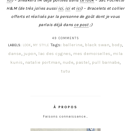
ici
) – Sneakers IM déjà portées dans
ce look
– Sac Pochette
H&M (de très jolies aussi
ici
,
ici
et
ici
) – Bracelets et collier
offerts et r
é
alis
é
s par la personne de goût dont je vous
parlais déjà dans
ce post
;)
49 COMMENTS
Tags:
ballerine
,
black swan
,
body
,
LABELS:
LOOK
,
MY STYLE
danse
,
jupon
,
lac des cygnes
,
mes demoiselles
,
mila
kunis
,
natalie portman
,
nude
,
pastel
,
pull barnabe
,
tutu
À PROPOS
Faisons connaissance…