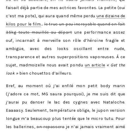
faisait déjà partie de mes actrices favorites. La petite (oui
c’est ma pote), qui aura quand même perdu
une dizaine de
kilos pour le film
…
le truc un peu incroyable quand on fait
35kg toute mouillée au départ
une performance assez
ouf, incarnait à merveille son rôle d’héroïne fragile et
ambigüe, avec des looks oscillant entre nude,
transparence et autres superpositions vaporeuses. À ce
sujet, madmoizelle nous avait pondu
un article
« Get the
look »
bien chouettos d’ailleurs.
Bref, au moment où j’ai enfilé mon petit body marin
(j’adore ce mot, MG saura pourquoi), je me suis dit que
j’aurai pu danser le lac des cygnes avec Nataloche.
Eaaaasy. Seulement, température oblige, le jupon version
longue m’a beaucoup plus tentée que le micro tutu. Pour
les ballerines,
on repassera
je n’ai jamais vraiment aimé