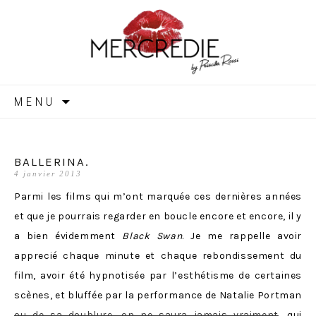
MERCREDIE
Aller
MENU
au
contenu
BALLERINA.
4 janvier 2013
Parmi les films qui m’ont marquée ces dernières années
et que je pourrais regarder en boucle encore et encore, il y
a bien évidemment
Black Swan
. Je me rappelle avoir
apprecié chaque minute et chaque rebondissement du
film, avoir été hypnotisée par l’esthétisme de certaines
scènes, et bluffée par la performance de Natalie Portman
ou de sa doublure, on ne saura jamais vraiment
, qui