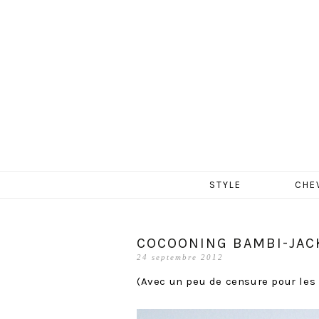
MERCR
Aller
STYLE
CHE
au
contenu
COCOONING BAMBI-JAC
24 septembre 2012
(Avec un peu de censure pour les