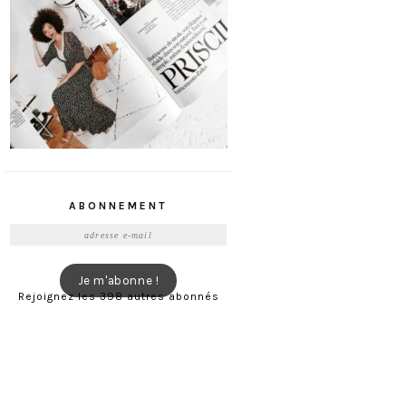
ABONNEMENT
Adresse
e-
mail
Je m'abonne !
Rejoignez les 398 autres abonnés