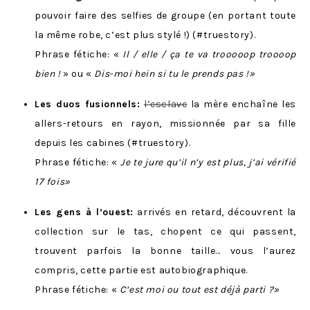
pouvoir faire des selfies de groupe (en portant toute
la même robe, c’est plus stylé !) (#truestory).
Phrase fétiche: «
Il / elle / ça te va trooooop troooop
bien !
» ou «
Dis-moi hein si tu le prends pas !
»
Les duos fusionnels:
l’esclave
la mère enchaîne les
allers-retours en rayon, missionnée par sa fille
depuis les cabines (#truestory).
Phrase fétiche: «
Je te jure qu’il n’y est plus, j’ai vérifié
17 fois
»
Les gens à l’ouest:
arrivés en retard, découvrent la
collection sur le tas, chopent ce qui passent,
trouvent parfois la bonne taille… vous l’aurez
compris, cette partie est autobiographique.
Phrase fétiche: «
C’est moi ou tout est déjà parti ?
»