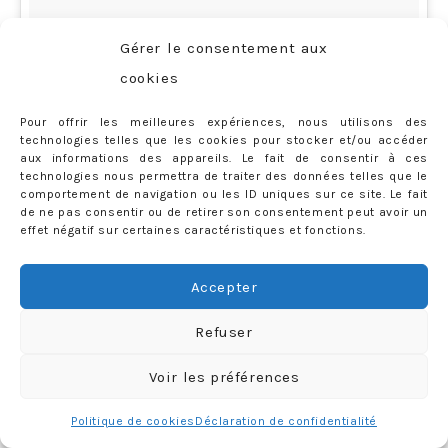
Gérer le consentement aux
Didn’t want to go to the pre-sell. Went. Bought stuff.
cookies
#KenzoXHM
Pour offrir les meilleures expériences, nous utilisons des
technologies telles que les cookies pour stocker et/ou accéder
aux informations des appareils. Le fait de consentir à ces
Une photo publiée par Priscilla Rossi (@mercredieblog) le
2
technologies nous permettra de traiter des données telles que le
comportement de navigation ou les ID uniques sur ce site. Le fait
de ne pas consentir ou de retirer son consentement peut avoir un
effet négatif sur certaines caractéristiques et fonctions.
Elle me plaît beaucoup, je me demande si je la porterai
Accepter
vraiment, je me donne encore quelques jours pour
réfléchir..!
Refuser
Sachez que les pièces (et en particulier les plus
Voir les préférences
extravagantes) sont extrêmement qualitatives (tissus
lourds, broderies soignées… bref un vrai plaisir pour
Politique de cookies
Déclaration de confidentialité
tous les sens), en plus d’être esthétiquement réussies