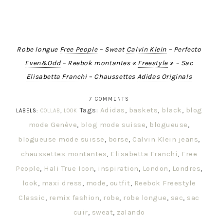
Robe longue
Free People
– Sweat
Calvin Klein
– Perfecto
Even&Odd
– Reebok montantes «
Freestyle
» – Sac
Elisabetta Franchi
– Chaussettes
Adidas Originals
7 COMMENTS
Tags:
Adidas
,
baskets
,
black
,
blog
LABELS:
COLLAB
,
LOOK
mode Genève
,
blog mode suisse
,
blogueuse
,
blogueuse mode suisse
,
borse
,
Calvin Klein jeans
,
chaussettes montantes
,
Elisabetta Franchi
,
Free
People
,
Hali True Icon
,
inspiration
,
London
,
Londres
,
look
,
maxi dress
,
mode
,
outfit
,
Reebok Freestyle
Classic
,
remix fashion
,
robe
,
robe longue
,
sac
,
sac
cuir
,
sweat
,
zalando