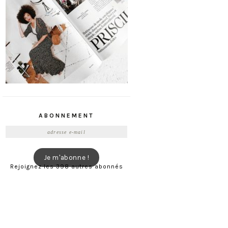
ABONNEMENT
Adresse
e-
mail
Je m'abonne !
Rejoignez les 398 autres abonnés