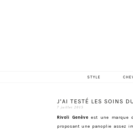
MERCR
Aller
STYLE
CHE
au
contenu
J’AI TESTÉ LES SOINS D
7 juillet 2015
Rivoli Genève
est une marque de
proposant une panoplie assez im