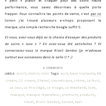
« petit » plaisir et craquer pour des soins haute
performance, vous savez désormais à quelle porte
frapper. Pour connaître les points de vente, c’est
par ici
(sinon j’ai trouvé plusieurs e-shops proposant la
marque, une simple recherche Google suffit !).
Et vous, avez-vous déjà eu la chance d’essayer des produits
de soins « luxe » ? En avez-vous été satisfaites ? Et
connaissiez-vous la marque Rivoli Genève (je m’adresse
surtout aux suissesses dans la salle !) ? ;)
2 COMMENTS
Tags:
avis
,
base traitante
,
BB
LABELS:
BEAUTÉ
,
MAKEUP
,
SOINS
cream
,
CC cream
,
Chanel
,
cosmétique
,
crème
,
La Nuit
,
Le Jour
,
Le Privilège
,
Le Visage
,
Le Weekend
,
luxe
,
masque
,
masque réparateur
,
premium
,
produits
,
rituel
,
Rivoli Genève
,
suisse
,
test