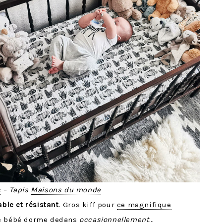
s
– Tapis
Maisons du monde
ble et résistant
. Gros kiff pour
ce magnifique
que bébé dorme dedans
occasionnellement
…