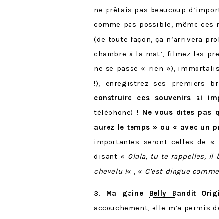
ne prêtais pas beaucoup d’impor
comme pas possible, même ces mo
(de toute façon, ça n’arrivera pr
chambre à la mat’, filmez les p
ne se passe « rien »), immortalis
!), enregistrez ses premiers b
construire ces souvenirs si im
téléphone) !
Ne vous dites pas 
aurez le temps » ou « avec un pr
importantes seront celles de « 
disant «
Olala, tu te rappelles, il
chevelu !
« , «
C’est dingue comme j
3.
Ma gaine
Belly Bandit
Origi
accouchement, elle m’a permis d