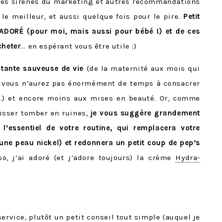
les sirènes du marketing et autres recommandations
e meilleur, et aussi quelque fois pour le pire.
Petit
t ADORÉ (pour moi, mais aussi pour bébé !) et de ces
cheter
… en espérant vous être utile :)
tante sauveuse de vie
(de la maternité aux mois qui
 que vous n’aurez pas énormément de temps à consacrer
…) et encore moins aux mises en beauté. Or, comme
aisser tomber en ruines,
je vous suggère grandement
 l’essentiel de votre routine, qui remplacera votre
ne peau nickel) et redonnera un petit coup de pep’s
so, j’ai adoré (et j’adore toujours) la crème
Hydra-
ervice, plutôt un petit conseil tout simple (auquel je