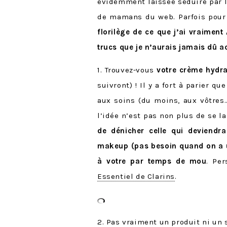
évidemment laissée séduire par 
de mamans du web. Parfois pour l
florilège de ce que j’ai vraimen
trucs que je n’aurais jamais dû a
1. Trouvez-vous
votre crème hydra
suivront) ! Il y a fort à parier
aux soins (du moins, aux vôtres
l’idée n’est pas non plus de se l
de dénicher celle qui deviendra
makeup (pas besoin quand on a u
à votre par temps de mou
. Per
Essentiel de Clarins
.
2. Pas vraiment un produit ni un s