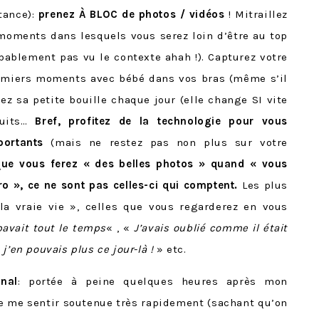
tance):
prenez À BLOC de photos / vidéos
! Mitraillez
ments dans lesquels vous serez loin d’être au top
obablement pas vu le contexte ahah !). Capturez votre
remiers moments avec bébé dans vos bras (même s’il
ez sa petite bouille chaque jour (elle change SI vite
ruits…
Bref, profitez de la technologie pour vous
portants
(mais ne restez pas non plus sur votre
que vous ferez « des belles photos » quand « vous
o », ce ne sont pas celles-ci qui comptent.
Les plus
la vraie vie », celles que vous regarderez en vous
 bavait tout le temps
« , «
J’avais oublié comme il était
’en pouvais plus ce jour-là !
» etc.
nal
: portée à peine quelques heures après mon
e me sentir soutenue très rapidement (sachant qu’on