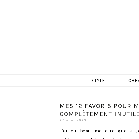
MERCR
Aller
STYLE
CHE
au
contenu
MES 12 FAVORIS POUR 
COMPLÈTEMENT INUTILES
17 août 2019
J’ai eu beau me dire que « je