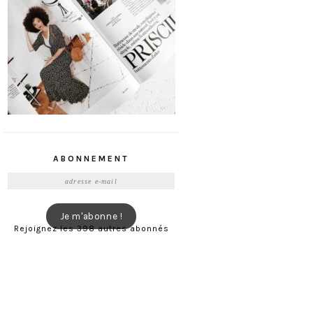
ABONNEMENT
Adresse
e-
mail
Je m'abonne !
Rejoignez les 398 autres abonnés