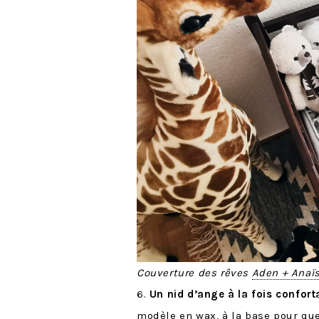
Couverture des rêves
Aden + Anaï
6.
Un nid d’ange à la fois conforta
modèle en wax
, à la base pour 