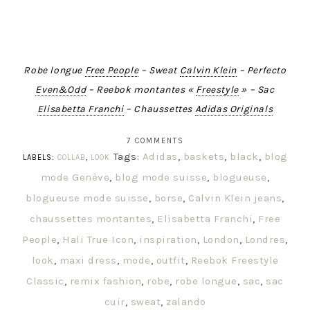
Robe longue
Free People
– Sweat
Calvin Klein
– Perfecto
Even&Odd
– Reebok montantes «
Freestyle
» – Sac
Elisabetta Franchi
– Chaussettes
Adidas Originals
7 COMMENTS
Tags:
Adidas
,
baskets
,
black
,
blog
LABELS:
COLLAB
,
LOOK
mode Genève
,
blog mode suisse
,
blogueuse
,
blogueuse mode suisse
,
borse
,
Calvin Klein jeans
,
chaussettes montantes
,
Elisabetta Franchi
,
Free
People
,
Hali True Icon
,
inspiration
,
London
,
Londres
,
look
,
maxi dress
,
mode
,
outfit
,
Reebok Freestyle
Classic
,
remix fashion
,
robe
,
robe longue
,
sac
,
sac
cuir
,
sweat
,
zalando