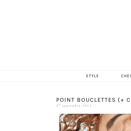
MERCR
Aller
STYLE
CHE
au
contenu
POINT BOUCLETTES (+ 
27 septembre 2013