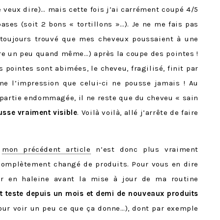
e veux dire)… mais cette fois j’ai carrément coupé 4/5
ases (soit 2 bons « tortillons »…). Je ne me fais pas
i toujours trouvé que mes cheveux poussaient à une
gère un peu quand même…) après la coupe des pointes !
s pointes sont abimées, le cheveu, fragilisé, finit par
nne l’impression que celui-ci ne pousse jamais ! Au
a partie endommagée, il ne reste que du cheveu « sain
usse vraiment visible
. Voilà voilà, allé j’arrête de faire
:
mon précédent article
n’est donc plus vraiment
i complètement changé de produits. Pour vous en dire
ir en haleine avant la mise à jour de ma routine
 et teste depuis un mois et demi de nouveaux produits
our voir un peu ce que ça donne…), dont par exemple