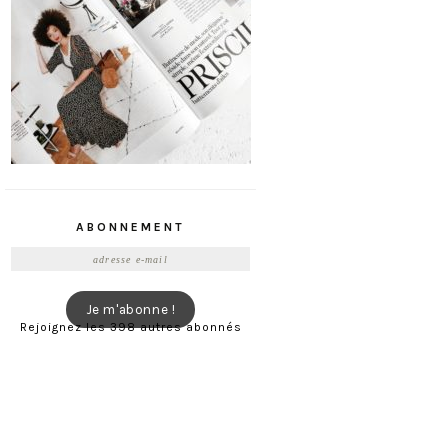
ABONNEMENT
Adresse
e-
mail
Je m'abonne !
Rejoignez les 398 autres abonnés