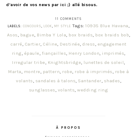
d’avoir de vos news par ici ;) allé bisous.
11 COMMENTS
Tags:
1093S Blue Havana
,
LABELS:
CONCOURS
,
LOOK
,
MY STYLE
Asos
,
bague
,
Bimba Y Lola
,
box braids
,
box braids bob
,
carré
,
Cartier
,
Céline
,
Destinée
,
dress
,
engagement
ring
,
épaule
,
fiançailles
,
Henry London
,
imprimés
,
Irregular tribe
,
Knightsbridge
,
lunettes de soleil
,
Marta
,
montre
,
pattern
,
robe
,
robe à imprimés
,
robe à
volants
,
sandales à talons
,
Santander
,
shades
,
sunglasses
,
volants
,
wedding ring
À PROPOS