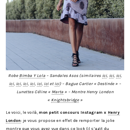
Robe
Bimba Y Lola
– Sandales Asos (similaires
ici
,
ici
,
ici
,
ici
,
ici
,
ici
,
ici
,
ici
,
ici
et
ici
) – Bague Cartier « Destinée » –
Lunettes Céline «
Marta
» – Montre Henry London
«
Knightsbridge
»
Le voici, le voilà,
mon petit concours Instagram x
Henry
London
: je vous propose en effet de remporter la jolie
montre que vous avez vue dans ce look (il s’agit du