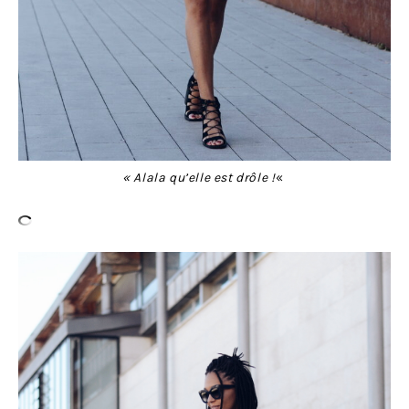
« Alala qu’elle est drôle !
«