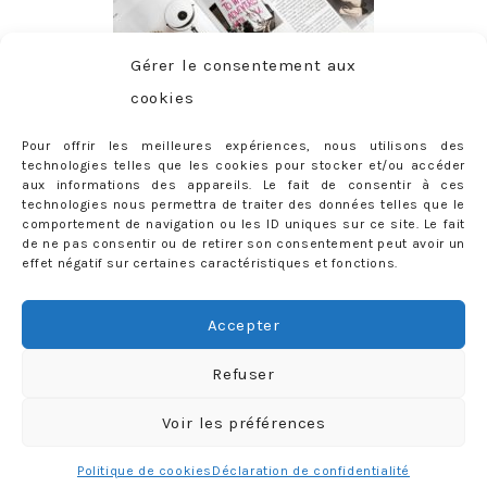
Gérer le consentement aux
cookies
Pour offrir les meilleures expériences, nous utilisons des
technologies telles que les cookies pour stocker et/ou accéder
aux informations des appareils. Le fait de consentir à ces
technologies nous permettra de traiter des données telles que le
comportement de navigation ou les ID uniques sur ce site. Le fait
de ne pas consentir ou de retirer son consentement peut avoir un
effet négatif sur certaines caractéristiques et fonctions.
ABONNEMENT
Adresse
Accepter
e-
mail
Je m'abonne !
Refuser
Rejoignez les 398 autres abonnés
Voir les préférences
mercredie © 2026 All Rights Reserved
Designed by
Light Morango
Politique de cookies
Déclaration de confidentialité