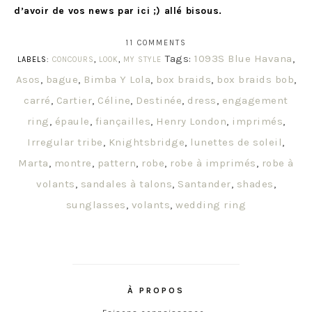
d’avoir de vos news par ici ;) allé bisous.
11 COMMENTS
Tags:
1093S Blue Havana
,
LABELS:
CONCOURS
,
LOOK
,
MY STYLE
Asos
,
bague
,
Bimba Y Lola
,
box braids
,
box braids bob
,
carré
,
Cartier
,
Céline
,
Destinée
,
dress
,
engagement
ring
,
épaule
,
fiançailles
,
Henry London
,
imprimés
,
Irregular tribe
,
Knightsbridge
,
lunettes de soleil
,
Marta
,
montre
,
pattern
,
robe
,
robe à imprimés
,
robe à
volants
,
sandales à talons
,
Santander
,
shades
,
sunglasses
,
volants
,
wedding ring
À PROPOS