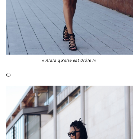
« Alala qu’elle est drôle !
«