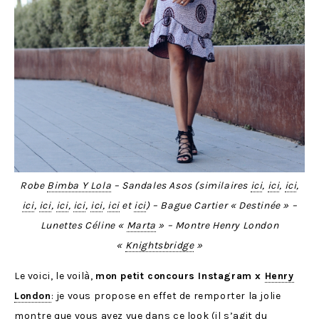
Robe
Bimba Y Lola
– Sandales Asos (similaires
ici
,
ici
,
ici
,
ici
,
ici
,
ici
,
ici
,
ici
,
ici
et
ici
) – Bague Cartier « Destinée » –
Lunettes Céline «
Marta
» – Montre Henry London
«
Knightsbridge
»
Le voici, le voilà,
mon petit concours Instagram x
Henry
London
: je vous propose en effet de remporter la jolie
montre que vous avez vue dans ce look (il s’agit du