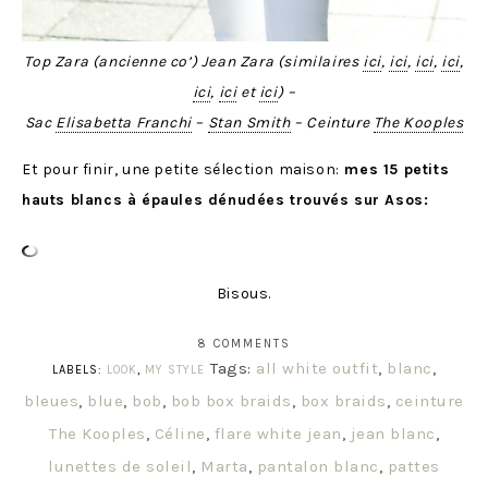
Top Zara (ancienne co’) Jean Zara (similaires
ici
,
ici
,
ici
,
ici
,
ici
,
ici
et
ici
) –
Sac
Elisabetta Franchi
–
Stan Smith
– Ceinture
The Kooples
Et pour finir, une petite sélection maison:
mes 15 petits
hauts blancs à épaules dénudées trouvés sur Asos:
Bisous.
8 COMMENTS
Tags:
all white outfit
,
blanc
,
LABELS:
LOOK
,
MY STYLE
bleues
,
blue
,
bob
,
bob box braids
,
box braids
,
ceinture
The Kooples
,
Céline
,
flare white jean
,
jean blanc
,
lunettes de soleil
,
Marta
,
pantalon blanc
,
pattes