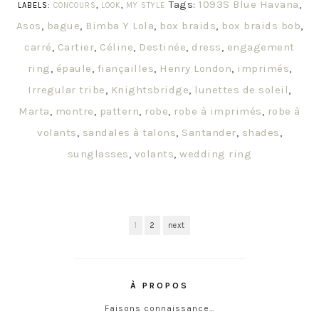
Tags:
1093S Blue Havana
,
LABELS:
CONCOURS
,
LOOK
,
MY STYLE
Asos
,
bague
,
Bimba Y Lola
,
box braids
,
box braids bob
,
carré
,
Cartier
,
Céline
,
Destinée
,
dress
,
engagement
ring
,
épaule
,
fiançailles
,
Henry London
,
imprimés
,
Irregular tribe
,
Knightsbridge
,
lunettes de soleil
,
Marta
,
montre
,
pattern
,
robe
,
robe à imprimés
,
robe à
volants
,
sandales à talons
,
Santander
,
shades
,
sunglasses
,
volants
,
wedding ring
1
2
next
À PROPOS
Faisons connaissance…