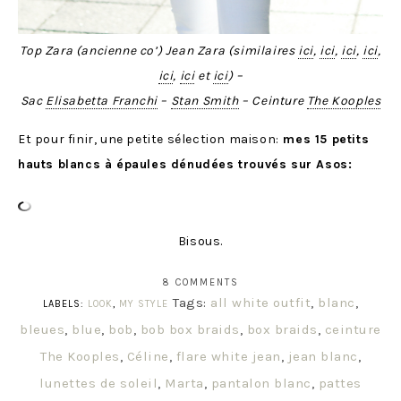
Top Zara (ancienne co’) Jean Zara (similaires
ici
,
ici
,
ici
,
ici
,
ici
,
ici
et
ici
) –
Sac
Elisabetta Franchi
–
Stan Smith
– Ceinture
The Kooples
Et pour finir, une petite sélection maison:
mes 15 petits
hauts blancs à épaules dénudées trouvés sur Asos:
Bisous.
8 COMMENTS
Tags:
all white outfit
,
blanc
,
LABELS:
LOOK
,
MY STYLE
bleues
,
blue
,
bob
,
bob box braids
,
box braids
,
ceinture
The Kooples
,
Céline
,
flare white jean
,
jean blanc
,
lunettes de soleil
,
Marta
,
pantalon blanc
,
pattes