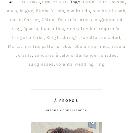
Tags:
1093S Blue Havana
,
LABELS:
CONCOURS
,
LOOK
,
MY STYLE
Asos
,
bague
,
Bimba Y Lola
,
box braids
,
box braids bob
,
carré
,
Cartier
,
Céline
,
Destinée
,
dress
,
engagement
ring
,
épaule
,
fiançailles
,
Henry London
,
imprimés
,
Irregular tribe
,
Knightsbridge
,
lunettes de soleil
,
Marta
,
montre
,
pattern
,
robe
,
robe à imprimés
,
robe à
volants
,
sandales à talons
,
Santander
,
shades
,
sunglasses
,
volants
,
wedding ring
À PROPOS
Faisons connaissance…