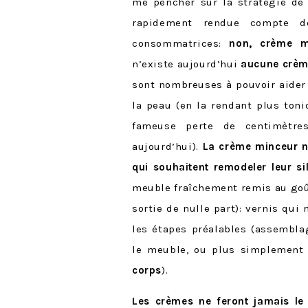
me pencher sur la stratégie de
rapidement rendue compte de
consommatrices:
non, crème m
n’existe aujourd’hui
aucune crè
sont nombreuses à pouvoir aider
la peau (en la rendant plus toni
fameuse perte de centimètr
aujourd’hui).
La crème minceur n’
qui souhaitent remodeler leur si
meuble fraîchement remis au goû
sortie de nulle part): vernis qui 
les étapes préalables (assembla
le meuble, ou plus simplemen
corps
).
Les crèmes ne feront jamais le 