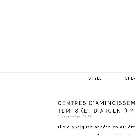
MERCR
Aller
STYLE
CHE
au
contenu
CENTRES D’AMINCISSEM
TEMPS (ET D’ARGENT) ?
2 septembre 2016
Il y a quelques années en arrière,