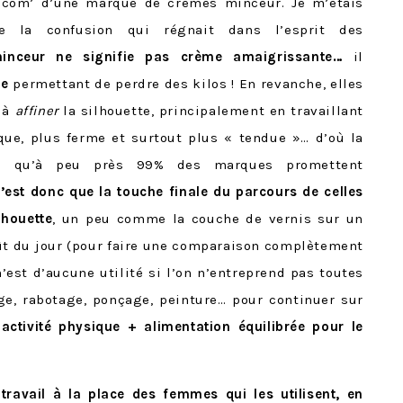
 com’ d’une marque de crèmes minceur. Je m’étais
 la confusion qui régnait dans l’esprit des
inceur ne signifie pas crème amaigrissante…
il
me
permettant de perdre des kilos ! En revanche, elles
 à
affiner
la silhouette, principalement en travaillant
que, plus ferme et surtout plus « tendue »… d’où la
es qu’à peu près 99% des marques promettent
est donc que la touche finale du parcours de celles
lhouette
, un peu comme la couche de vernis sur un
t du jour (pour faire une comparaison complètement
n’est d’aucune utilité si l’on n’entreprend pas toutes
ge, rabotage, ponçage, peinture… pour continuer sur
t
activité physique + alimentation équilibrée pour le
travail à la place des femmes qui les utilisent, en