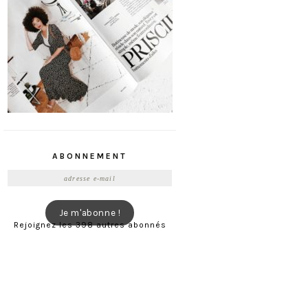
ABONNEMENT
Adresse
e-
mail
Je m'abonne !
Rejoignez les 398 autres abonnés