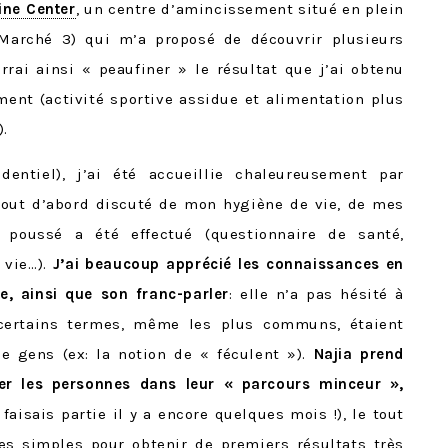
ine Center
, un centre d’amincissement situé en plein
 Marché 3) qui m’a proposé de découvrir plusieurs
rrai ainsi « peaufiner » le résultat que j’ai obtenu
ent (activité sportive assidue et alimentation plus
).
dentiel), j’ai été accueillie chaleureusement par
tout d’abord discuté de mon hygiène de vie, de mes
s poussé a été effectué (questionnaire de santé,
 vie…).
J’ai beaucoup apprécié les connaissances en
le, ainsi que son franc-parler
: elle n’a pas hésité à
 certains termes, même les plus communs, étaient
 gens (ex: la notion de « féculent »).
Najia prend
r les personnes dans leur « parcours minceur »,
faisais partie il y a encore quelques mois !), le tout
es simples pour obtenir de premiers résultats très