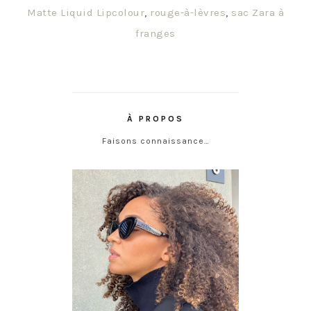
Matte Liquid Lipcolour
,
rouge-à-lèvres
,
sac Zara à
franges
À PROPOS
Faisons connaissance…