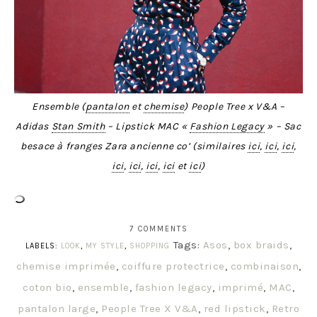
Ensemble (
pantalon
et
chemise
) People Tree x V&A –
Adidas
Stan Smith
– Lipstick MAC «
Fashion Legacy
» – Sac
besace à franges Zara ancienne co’ (similaires
ici
,
ici
,
ici
,
ici
,
ici
,
ici
,
ici
et
ici
)
7 COMMENTS
Tags:
Asos
,
box braids
,
LABELS:
LOOK
,
MY STYLE
,
SHOPPING
chemise imprimée
,
coiffure protectrice
,
combinaison
,
coton bio
,
ensemble
,
fashion legacy
,
imprimé
,
MAC
,
pantalon large
,
People Tree X V&A
,
red lipstick
,
Retro