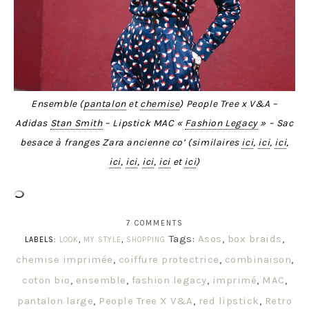
Ensemble (
pantalon
et
chemise
) People Tree x V&A –
Adidas
Stan Smith
– Lipstick MAC «
Fashion Legacy
» – Sac
besace à franges Zara ancienne co’ (similaires
ici
,
ici
,
ici
,
ici
,
ici
,
ici
,
ici
et
ici
)
7 COMMENTS
Tags:
Asos
,
box braids
,
LABELS:
LOOK
,
MY STYLE
,
SHOPPING
chemise imprimée
,
coiffure protectrice
,
combinaison
,
coton bio
,
ensemble
,
fashion legacy
,
imprimé
,
MAC
,
pantalon large
,
People Tree X V&A
,
red lipstick
,
Retro