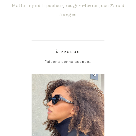
Matte Liquid Lipcolour
,
rouge-à-lèvres
,
sac Zara à
franges
À PROPOS
Faisons connaissance…