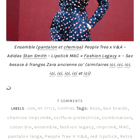
Ensemble (
pantalon
et
chemise
) People Tree x V&A –
Adidas
Stan Smith
– Lipstick MAC «
Fashion Legacy
» – Sac
besace à franges Zara ancienne co’ (similaires
ici
,
ici
,
ici
,
ici
,
ici
,
ici
,
ici
et
ici
)
7 COMMENTS
Tags:
Asos
,
box braids
,
LABELS:
LOOK
,
MY STYLE
,
SHOPPING
chemise imprimée
,
coiffure protectrice
,
combinaison
,
coton bio
,
ensemble
,
fashion legacy
,
imprimé
,
MAC
,
pantalon large
,
People Tree X V&A
,
red lipstick
,
Retro