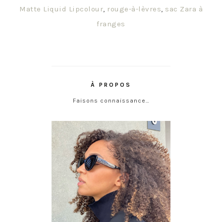
Matte Liquid Lipcolour
,
rouge-à-lèvres
,
sac Zara à
franges
À PROPOS
Faisons connaissance…