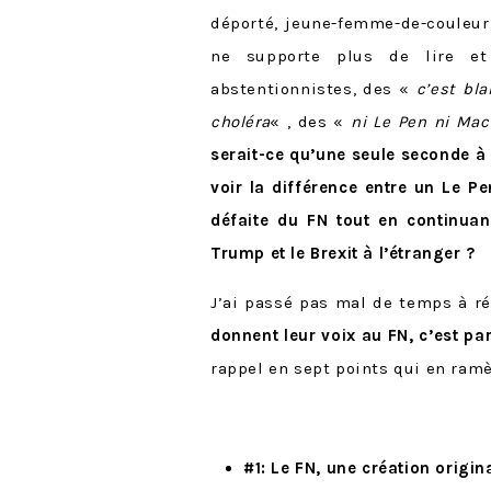
déporté, jeune-femme-de-couleur 
ne supporte plus de lire et
abstentionnistes, des «
c’est
bla
choléra
« , des «
ni Le Pen ni Mac
serait-ce qu’une seule seconde à
voir la différence entre un Le 
défaite du FN tout en continu
Trump et le Brexit à l’étranger ?
J’ai passé pas mal de temps à réf
donnent leur voix au FN, c’est pa
rappel en sept points qui en ramè
#1: Le FN, une création origi