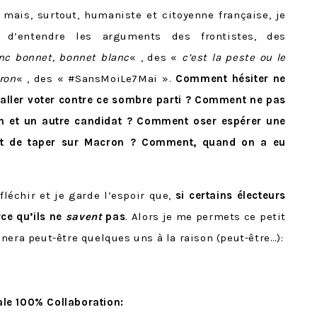
mais, surtout, humaniste et citoyenne française, je
 d’entendre les arguments des frontistes, des
nc bonnet, bonnet blanc
« , des «
c’est la peste ou le
ron
« , des « #SansMoiLe7Mai ».
Comment
hésiter ne
 aller voter contre ce sombre parti ? Comment ne pas
Pen et un autre candidat ? Comment oser espérer une
ant de taper sur Macron ? Comment, quand on a eu
léchir et je garde l’espoir que,
si certains électeurs
rce qu’ils ne
savent
pas
. Alors je me permets ce petit
nera peut-être quelques uns à la raison (peut-être…):
nale 100% Collaboration: