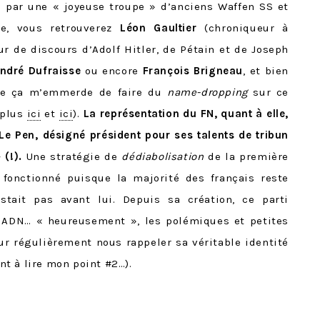
é par une « joyeuse troupe » d’anciens Waffen SS et
êle, vous retrouverez
Léon Gaultier
(chroniqueur à
ur de discours d’Adolf Hitler, de Pétain et de Joseph
ndré Dufraisse
ou encore
François Brigneau
, et bien
me ça m’emmerde de faire du
name-dropping
sur ce
e plus
ici
et
ici
).
La représentation du FN, quant à elle,
Le Pen, désigné président pour ses talents de tribun
 (!).
Une stratégie de
dédiabolisation
de la première
 fonctionné puisque la majorité des français reste
stait pas avant lui. D
epuis sa création, ce parti
on ADN… « heureusement », les polémiques et petites
r régulièrement nous rappeler sa véritable identité
nt à lire mon point #2…).