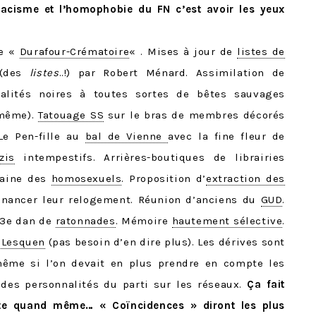
 racisme et l’homophobie du FN c’est avoir les yeux
ne «
Durafour-Crématoire
« . Mises à jour de
listes de
(des
listes
..!) par Robert Ménard. Assimilation de
alités noires à toutes sortes de bêtes sauvages
 même).
Tatouage SS
sur le bras de membres décorés
Le Pen-fille au
bal de Vienne
avec la fine fleur de
zis
intempestifs. Arrières-boutiques de librairies
haine des
homosexuels
. Proposition d’
extraction des
inancer leur relogement. Réunion d’anciens du
GUD
.
 3e dan de
ratonnades
. Mémoire
hautement sélective
.
 Lesquen
(pas besoin d’en dire plus). Les dérives sont
même si l’on devait en plus prendre en compte les
 des personnalités du parti sur les réseaux.
Ça fait
te quand même… « Coïncidences » diront les plus