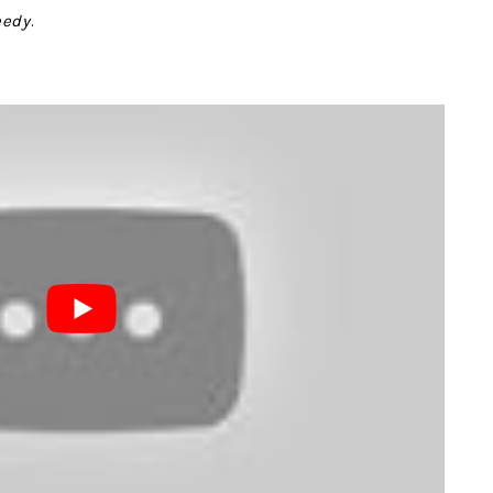
eedy
.