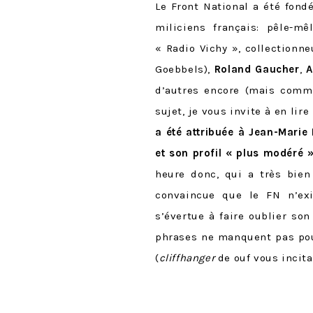
Le Front National a été fond
miliciens français: pêle-m
« Radio Vichy », collectionne
Goebbels),
Roland Gaucher
,
A
d’autres encore (mais com
sujet, je vous invite à en lir
a été attribuée à Jean-Marie 
et son profi
l « plus modéré »
heure donc, qui a très bien
convaincue que le FN n’exi
s’évertue à faire oublier s
phrases ne manquent pas pou
(
cliffhanger
de ouf vous incita