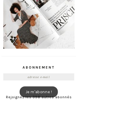
ABONNEMENT
Adresse
e-
mail
Je m'abonne !
Rejoignez les 398 autres abonnés