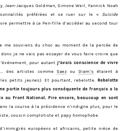
Sy, Jean-Jacques Goldman, Simone Weil, Yannick Noah
sonnalités préférées et se ruer sur le «
Suicide
re permettre à Le Pen-fille d’accéder au second tour
je me souviens du choc au moment de la percée de
, donc je ne vais pas essayer de vous faire croire que
 l’événement, pour autant
j’avais conscience de vivre
e
… des artistes comme
Saez
ou
Diam’s
étaient à
es petits jeunes). Et pourtant, rebelotte.
Rebelotte
 partie toujours plus conséquente de français a la
ix au Front National. Pire encore, beaucoup en sont
ans la course à la présidence n’indigne plus, pour le
iste, cousin complotiste et papy homophobe.
e d’immigrés européens et africains, petite nièce de