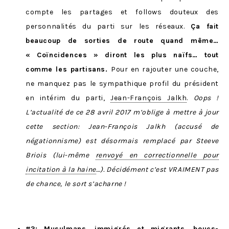
compte les partages et follows douteux des
personnalités du parti sur les réseaux.
Ça fait
beaucoup de sorties de route quand même…
« Coïncidences » diront les plus naïfs… tout
comme les partisans.
Pour en rajouter une couche,
ne manquez pas le sympathique profil du président
en intérim du parti,
Jean-François Jalkh
.
Oops !
L’actualité de ce 28 avril 2017 m’oblige à mettre à jour
cette section: Jean-François Jalkh (accusé de
négationnisme) est désormais remplacé par Steeve
Briois (lui-même
renvoyé en correctionnelle pour
incitation à la haine
…). Décidément c’est VRAIMENT pas
de chance, le sort s’acharne !
#3: Musulmans, immigrés et migrants, boucs-