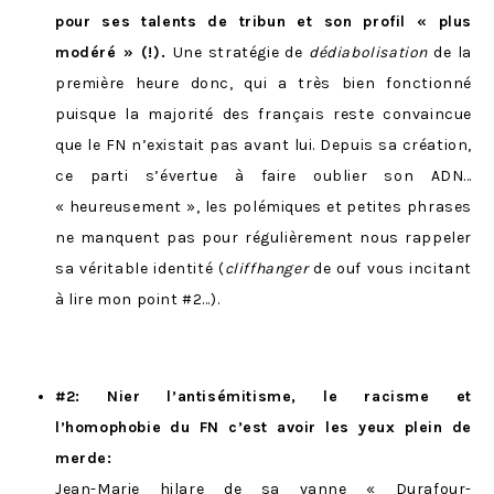
pour ses talents de tribun et son profi
l « plus
modéré » (!).
Une stratégie de
dédiabolisation
de la
première heure donc, qui a très bien fonctionné
puisque la majorité des français reste convaincue
que le FN n’existait pas avant lui. D
epuis sa création,
ce parti s’évertue à faire oublier son ADN…
« heureusement », les polémiques et petites phrases
ne manquent pas pour régulièrement nous rappeler
sa véritable identité (
cliffhanger
de ouf vous incitant
à lire mon point #2…).
#2: Nier l’antisémitisme, le racisme et
l’homophobie du FN c’est avoir les yeux plein de
merde:
Jean-Marie hilare de sa vanne «
Durafour-