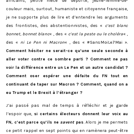
africains, petite nièce de déporté, jeune-femme-de-
couleur mais, surtout, humaniste et citoyenne française,
je ne supporte plus de lire et d’entendre les arguments
des frontistes, des abstentionnistes, des «
c’est
blanc
bonnet, bonnet blanc
« , des «
c’est la peste ou le choléra
« ,
des «
ni Le Pen ni Macron
« , des « #SansMoiLe7Mai ».
Comment
hésiter ne serait-ce qu’une seule seconde à
aller voter contre ce sombre parti ? Comment ne pas
voir la différence entre un Le Pen et un autre candidat ?
Comment oser espérer une défaite du FN tout en
continuant de taper sur Macron ? Comment, quand on a
eu Trump et le Brexit à l’étranger ?
J’ai passé pas mal de temps à réfléchir et je garde
l’espoir que,
si certains électeurs donnent leur voix au
FN, c’est parce qu’ils ne
savent
pas
. Alors je me permets
ce petit rappel en sept points qui en ramènera peut-être