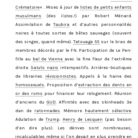
Crématoire
« . Mises à jour de
listes de petits enfants
musulmans
(des
listes
..!) par Robert Ménard.
Assimilation de
Taubira
et d’autres personnalités
noires à toutes sortes de bêtes sauvages (souvent
des singes, quand même).
Tatouage SS
sur le bras de
membres décorés par le FN. Participation de Le Pen-
fille au
bal de Vienne
avec la fine fleur de l’extrême
droite.
Saluts nazis
intempestifs. Arrières-boutiques
de librairies
révisionnistes
. Appels à la haine des
homosexuels
. Proposition d’
extraction des dents en
or des roms
pour financer leur relogement. Réunion
d’anciens du
GUD
. Affinités avec des skinheads 3e
dan de
ratonnades
. Mémoire
hautement sélective
.
Adulation de
Trump
.
Henry de Lesquen
(pas besoin
d’en dire plus). Les dérives sont nombreuses,
incalculables même si l’on devait en plus prendre en