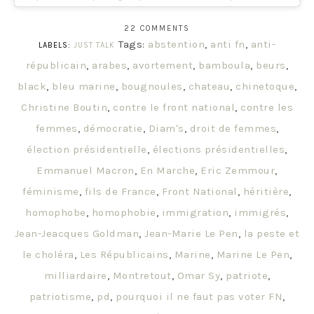
22 COMMENTS
Tags:
abstention
,
anti fn
,
anti-
LABELS:
JUST TALK
républicain
,
arabes
,
avortement
,
bamboula
,
beurs
,
black
,
bleu marine
,
bougnoules
,
chateau
,
chinetoque
,
Christine Boutin
,
contre le front national
,
contre les
femmes
,
démocratie
,
Diam's
,
droit de femmes
,
élection présidentielle
,
élections présidentielles
,
Emmanuel Macron
,
En Marche
,
Eric Zemmour
,
féminisme
,
fils de France
,
Front National
,
héritière
,
homophobe
,
homophobie
,
immigration
,
immigrés
,
Jean-Jeacques Goldman
,
Jean-Marie Le Pen
,
la peste et
le choléra
,
Les Républicains
,
Marine
,
Marine Le Pen
,
milliardaire
,
Montretout
,
Omar Sy
,
patriote
,
patriotisme
,
pd
,
pourquoi il ne faut pas voter FN
,