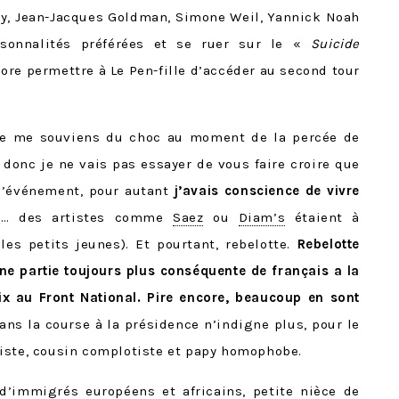
Sy, Jean-Jacques Goldman, Simone Weil, Yannick Noah
sonnalités préférées et se ruer sur le «
Suicide
re permettre à Le Pen-fille d’accéder au second tour
je me souviens du choc au moment de la percée de
, donc je ne vais pas essayer de vous faire croire que
 l’événement, pour autant
j’avais conscience de vivre
e
… des artistes comme
Saez
ou
Diam’s
étaient à
es petits jeunes). Et pourtant, rebelotte.
Rebelotte
 partie toujours plus conséquente de français a la
ix au Front National. Pire encore, beaucoup en sont
ans la course à la présidence n’indigne plus, pour le
iste, cousin complotiste et papy homophobe.
e d’immigrés européens et africains, petite nièce de