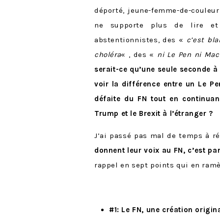
déporté, jeune-femme-de-couleur 
ne supporte plus de lire et
abstentionnistes, des «
c’est
bla
choléra
« , des «
ni Le Pen ni Mac
serait-ce qu’une seule seconde à
voir la différence entre un Le 
défaite du FN tout en continu
Trump et le Brexit à l’étranger ?
J’ai passé pas mal de temps à réf
donnent leur voix au FN, c’est pa
rappel en sept points qui en ramè
#1: Le FN, une création origi