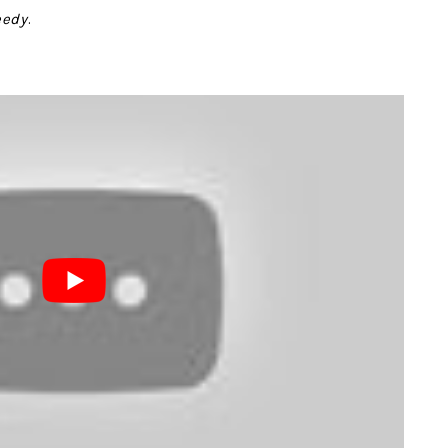
eedy
.