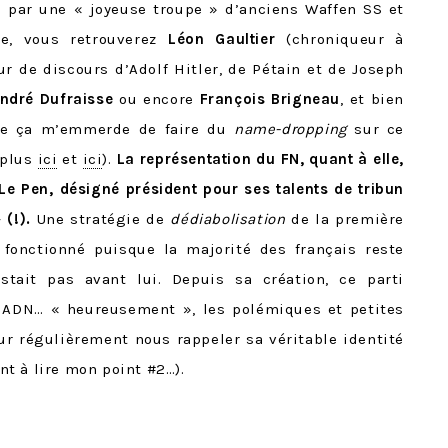
é par une « joyeuse troupe » d’anciens Waffen SS et
êle, vous retrouverez
Léon Gaultier
(chroniqueur à
ur de discours d’Adolf Hitler, de Pétain et de Joseph
ndré Dufraisse
ou encore
François Brigneau
, et bien
me ça m’emmerde de faire du
name-dropping
sur ce
e plus
ici
et
ici
).
La représentation du FN, quant à elle,
Le Pen, désigné président pour ses talents de tribun
 (!).
Une stratégie de
dédiabolisation
de la première
 fonctionné puisque la majorité des français reste
stait pas avant lui. D
epuis sa création, ce parti
on ADN… « heureusement », les polémiques et petites
r régulièrement nous rappeler sa véritable identité
nt à lire mon point #2…).