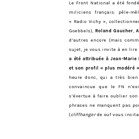
Le Front National a été fond
miliciens français: pêle-m
« Radio Vichy », collectionne
Goebbels),
Roland Gaucher
,
A
d’autres encore (mais com
sujet, je vous invite à en lir
a été attribuée à Jean-Marie 
et son profi
l « plus modéré »
heure donc, qui a très bien
convaincue que le FN n’exi
s’évertue à faire oublier s
phrases ne manquent pas pou
(
cliffhanger
de ouf vous incita