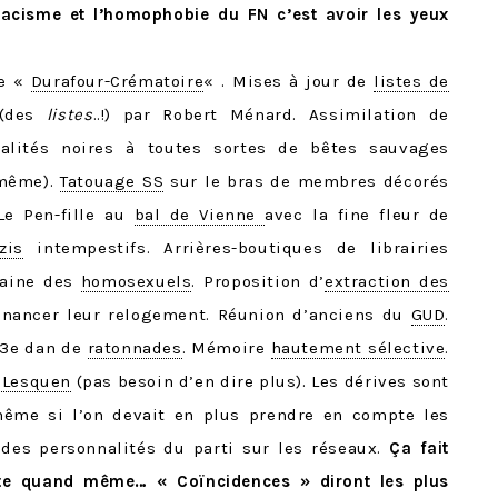
 racisme et l’homophobie du FN c’est avoir les yeux
ne «
Durafour-Crématoire
« . Mises à jour de
listes de
(des
listes
..!) par Robert Ménard. Assimilation de
alités noires à toutes sortes de bêtes sauvages
 même).
Tatouage SS
sur le bras de membres décorés
Le Pen-fille au
bal de Vienne
avec la fine fleur de
zis
intempestifs. Arrières-boutiques de librairies
haine des
homosexuels
. Proposition d’
extraction des
inancer leur relogement. Réunion d’anciens du
GUD
.
 3e dan de
ratonnades
. Mémoire
hautement sélective
.
 Lesquen
(pas besoin d’en dire plus). Les dérives sont
même si l’on devait en plus prendre en compte les
 des personnalités du parti sur les réseaux.
Ça fait
te quand même… « Coïncidences » diront les plus