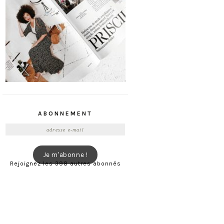
ABONNEMENT
Adresse
e-
mail
Je m'abonne !
Rejoignez les 398 autres abonnés