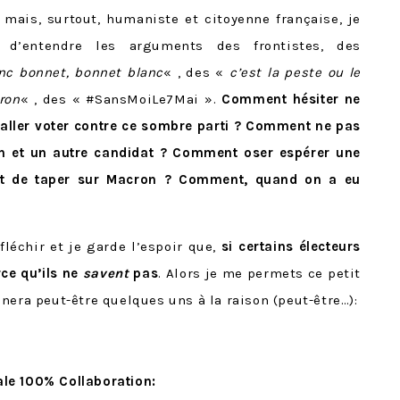
mais, surtout, humaniste et citoyenne française, je
 d’entendre les arguments des frontistes, des
nc bonnet, bonnet blanc
« , des «
c’est la peste ou le
ron
« , des « #SansMoiLe7Mai ».
Comment
hésiter ne
 aller voter contre ce sombre parti ? Comment ne pas
Pen et un autre candidat ? Comment oser espérer une
ant de taper sur Macron ? Comment, quand on a eu
léchir et je garde l’espoir que,
si certains électeurs
rce qu’ils ne
savent
pas
. Alors je me permets ce petit
nera peut-être quelques uns à la raison (peut-être…):
nale 100% Collaboration: