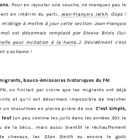
sans.
Pour en rajouter une couche, ne manquez pas le
dent en intérim du parti,
Jean-François Jalkh
.
Oops !
7 m’oblige à mettre à jour cette section: Jean-François
sme) est désormais remplacé par Steeve Briois (lui-
nelle pour incitation à la haine
…). Décidément c’est
rt s’acharne !
migrants, boucs-émissaires historiques du FN
:
FN, on finirait par croire que les migrants ont déjà
eints et qu’il est désormais impossible de marcher
r un musulman en pleine prière de rue.
C’est simple,
e tout
(un peu comme les juifs dans les années 30): le
rou de la Sécu… mais aussi bientôt le réchauffement
 de cheveux, les
Stan Smith
ou encore le goût