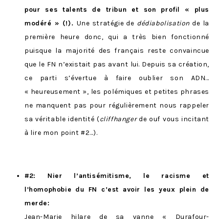
pour ses talents de tribun et son profi
l « plus
modéré » (!).
Une stratégie de
dédiabolisation
de la
première heure donc, qui a très bien fonctionné
puisque la majorité des français reste convaincue
que le FN n’existait pas avant lui. D
epuis sa création,
ce parti s’évertue à faire oublier son ADN…
« heureusement », les polémiques et petites phrases
ne manquent pas pour régulièrement nous rappeler
sa véritable identité (
cliffhanger
de ouf vous incitant
à lire mon point #2…).
#2: Nier l’antisémitisme, le racisme et
l’homophobie du FN c’est avoir les yeux plein de
merde:
Jean-Marie hilare de sa vanne «
Durafour-