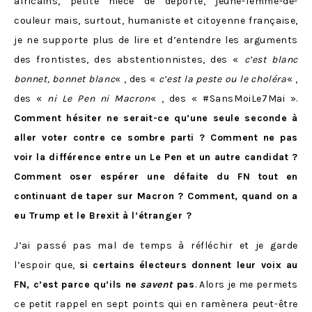
africains, petite nièce de déporté, jeune-femme-de-
couleur mais, surtout, humaniste et citoyenne française,
je ne supporte plus de lire et d’entendre les arguments
des frontistes, des abstentionnistes, des «
c’est
blanc
bonnet, bonnet blanc
« , des «
c’est la peste ou le choléra
« ,
des «
ni Le Pen ni Macron
« , des « #SansMoiLe7Mai ».
Comment
hésiter ne serait-ce qu’une seule seconde à
aller voter contre ce sombre parti ? Comment ne pas
voir la différence entre un Le Pen et un autre candidat ?
Comment oser espérer une défaite du FN tout en
continuant de taper sur Macron ? Comment, quand on a
eu Trump et le Brexit à l’étranger ?
J’ai passé pas mal de temps à réfléchir et je garde
l’espoir que,
si certains électeurs donnent leur voix au
FN, c’est parce qu’ils ne
savent
pas
. Alors je me permets
ce petit rappel en sept points qui en ramènera peut-être