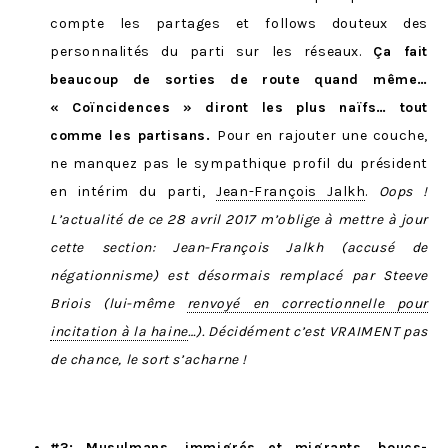
compte les partages et follows douteux des
personnalités du parti sur les réseaux.
Ça fait
beaucoup de sorties de route quand même…
« Coïncidences » diront les plus naïfs… tout
comme les partisans.
Pour en rajouter une couche,
ne manquez pas le sympathique profil du président
en intérim du parti,
Jean-François Jalkh
.
Oops !
L’actualité de ce 28 avril 2017 m’oblige à mettre à jour
cette section: Jean-François Jalkh (accusé de
négationnisme) est désormais remplacé par Steeve
Briois (lui-même
renvoyé en correctionnelle pour
incitation à la haine
…). Décidément c’est VRAIMENT pas
de chance, le sort s’acharne !
#3: Musulmans, immigrés et migrants, boucs-