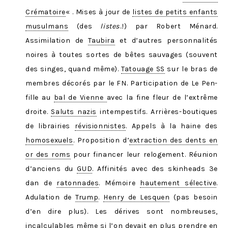
Crématoire
« . Mises à jour de
listes de petits enfants
musulmans
(des
listes
..!) par Robert Ménard.
Assimilation de
Taubira
et d’autres personnalités
noires à toutes sortes de bêtes sauvages (souvent
des singes, quand même).
Tatouage SS
sur le bras de
membres décorés par le FN. Participation de Le Pen-
fille au
bal de Vienne
avec la fine fleur de l’extrême
droite.
Saluts nazis
intempestifs. Arrières-boutiques
de librairies
révisionnistes
. Appels à la haine des
homosexuels
. Proposition d’
extraction des dents en
or des roms
pour financer leur relogement. Réunion
d’anciens du
GUD
. Affinités avec des skinheads 3e
dan de
ratonnades
. Mémoire
hautement sélective
.
Adulation de
Trump
.
Henry de Lesquen
(pas besoin
d’en dire plus). Les dérives sont nombreuses,
incalculables même si l’on devait en plus prendre en