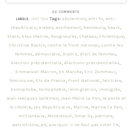
22 COMMENTS
Tags:
abstention
,
anti fn
,
anti-
LABELS:
JUST TALK
républicain
,
arabes
,
avortement
,
bamboula
,
beurs
,
black
,
bleu marine
,
bougnoules
,
chateau
,
chinetoque
,
Christine Boutin
,
contre le front national
,
contre les
femmes
,
démocratie
,
Diam's
,
droit de femmes
,
élection présidentielle
,
élections présidentielles
,
Emmanuel Macron
,
En Marche
,
Eric Zemmour
,
féminisme
,
fils de France
,
Front National
,
héritière
,
homophobe
,
homophobie
,
immigration
,
immigrés
,
Jean-Jeacques Goldman
,
Jean-Marie Le Pen
,
la peste et
le choléra
,
Les Républicains
,
Marine
,
Marine Le Pen
,
milliardaire
,
Montretout
,
Omar Sy
,
patriote
,
patriotisme
,
pd
,
pourquoi il ne faut pas voter FN
,