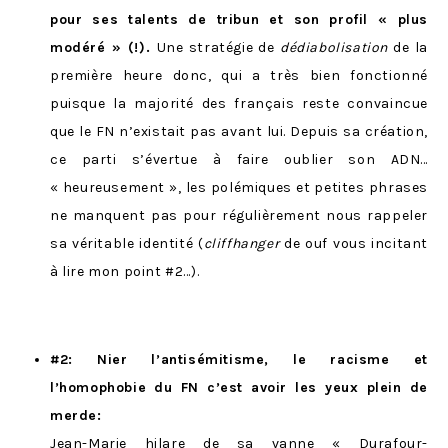
pour ses talents de tribun et son profi
l « plus
modéré » (!).
Une stratégie de
dédiabolisation
de la
première heure donc, qui a très bien fonctionné
puisque la majorité des français reste convaincue
que le FN n’existait pas avant lui. D
epuis sa création,
ce parti s’évertue à faire oublier son ADN…
« heureusement », les polémiques et petites phrases
ne manquent pas pour régulièrement nous rappeler
sa véritable identité (
cliffhanger
de ouf vous incitant
à lire mon point #2…).
#2: Nier l’antisémitisme, le racisme et
l’homophobie du FN c’est avoir les yeux plein de
merde:
Jean-Marie hilare de sa vanne «
Durafour-