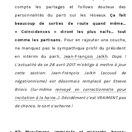
compte les partages et follows douteux des
personnalités du parti sur les réseaux.
Ça fait
beaucoup de sorties de route quand même…
« Coïncidences » diront les plus naïfs… tout
comme les partisans.
Pour en rajouter une couche,
ne manquez pas le sympathique profil du président
en intérim du parti,
Jean-François Jalkh
.
Oops !
L’actualité de ce 28 avril 2017 m’oblige à mettre à jour
cette section: Jean-François Jalkh (accusé de
négationnisme) est désormais remplacé par Steeve
Briois (lui-même
renvoyé en correctionnelle pour
incitation à la haine
…). Décidément c’est VRAIMENT pas
de chance, le sort s’acharne !
#3: Musulmans, immigrés et migrants, boucs-