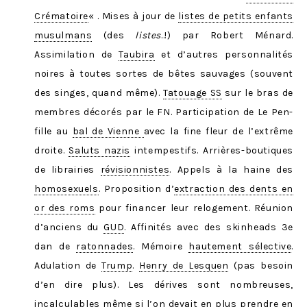
Crématoire
« . Mises à jour de
listes de petits enfants
musulmans
(des
listes
..!) par Robert Ménard.
Assimilation de
Taubira
et d’autres personnalités
noires à toutes sortes de bêtes sauvages (souvent
des singes, quand même).
Tatouage SS
sur le bras de
membres décorés par le FN. Participation de Le Pen-
fille au
bal de Vienne
avec la fine fleur de l’extrême
droite.
Saluts nazis
intempestifs. Arrières-boutiques
de librairies
révisionnistes
. Appels à la haine des
homosexuels
. Proposition d’
extraction des dents en
or des roms
pour financer leur relogement. Réunion
d’anciens du
GUD
. Affinités avec des skinheads 3e
dan de
ratonnades
. Mémoire
hautement sélective
.
Adulation de
Trump
.
Henry de Lesquen
(pas besoin
d’en dire plus). Les dérives sont nombreuses,
incalculables même si l’on devait en plus prendre en