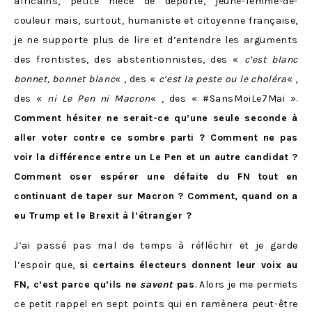
africains, petite nièce de déporté, jeune-femme-de-
couleur mais, surtout, humaniste et citoyenne française,
je ne supporte plus de lire et d’entendre les arguments
des frontistes, des abstentionnistes, des «
c’est
blanc
bonnet, bonnet blanc
« , des «
c’est la peste ou le choléra
« ,
des «
ni Le Pen ni Macron
« , des « #SansMoiLe7Mai ».
Comment
hésiter ne serait-ce qu’une seule seconde à
aller voter contre ce sombre parti ? Comment ne pas
voir la différence entre un Le Pen et un autre candidat ?
Comment oser espérer une défaite du FN tout en
continuant de taper sur Macron ? Comment, quand on a
eu Trump et le Brexit à l’étranger ?
J’ai passé pas mal de temps à réfléchir et je garde
l’espoir que,
si certains électeurs donnent leur voix au
FN, c’est parce qu’ils ne
savent
pas
. Alors je me permets
ce petit rappel en sept points qui en ramènera peut-être