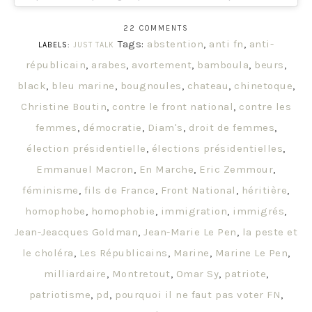
22 COMMENTS
Tags:
abstention
,
anti fn
,
anti-
LABELS:
JUST TALK
républicain
,
arabes
,
avortement
,
bamboula
,
beurs
,
black
,
bleu marine
,
bougnoules
,
chateau
,
chinetoque
,
Christine Boutin
,
contre le front national
,
contre les
femmes
,
démocratie
,
Diam's
,
droit de femmes
,
élection présidentielle
,
élections présidentielles
,
Emmanuel Macron
,
En Marche
,
Eric Zemmour
,
féminisme
,
fils de France
,
Front National
,
héritière
,
homophobe
,
homophobie
,
immigration
,
immigrés
,
Jean-Jeacques Goldman
,
Jean-Marie Le Pen
,
la peste et
le choléra
,
Les Républicains
,
Marine
,
Marine Le Pen
,
milliardaire
,
Montretout
,
Omar Sy
,
patriote
,
patriotisme
,
pd
,
pourquoi il ne faut pas voter FN
,