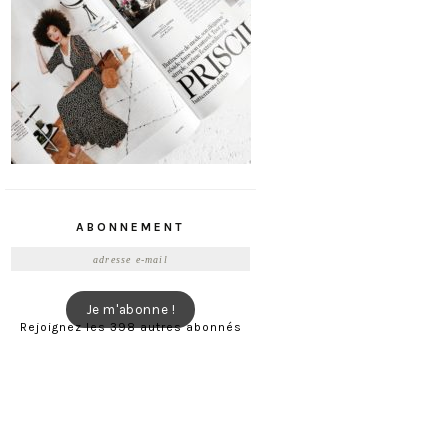
ABONNEMENT
Adresse
e-
mail
Je m'abonne !
Rejoignez les 398 autres abonnés