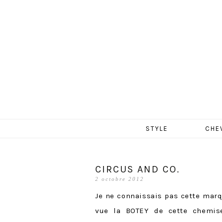
MERCR
Aller
STYLE
CHE
au
contenu
CIRCUS AND CO.
2 octobre 2012
Je ne connaissais pas cette marq
vue la BOTEY de cette chemi