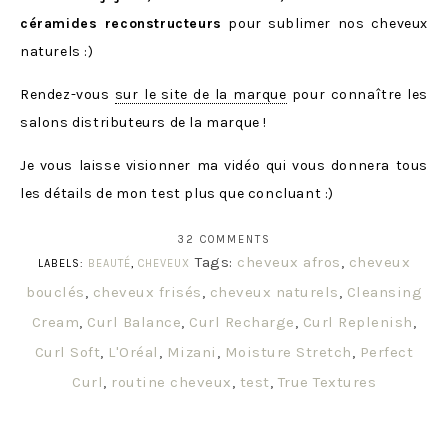
céramides reconstructeurs
pour sublimer nos cheveux
naturels :)
Rendez-vous
sur le site de la marque
pour connaître les
salons distributeurs de la marque !
Je vous laisse visionner ma vidéo qui vous donnera tous
les détails de mon test plus que concluant :)
32 COMMENTS
Tags:
cheveux afros
,
cheveux
LABELS:
BEAUTÉ
,
CHEVEUX
bouclés
,
cheveux frisés
,
cheveux naturels
,
Cleansing
Cream
,
Curl Balance
,
Curl Recharge
,
Curl Replenish
,
Curl Soft
,
L'Oréal
,
Mizani
,
Moisture Stretch
,
Perfect
Curl
,
routine cheveux
,
test
,
True Textures