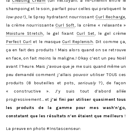
la
Cleasing Cream
(un nettoyant à mi-chemin entre le
shampoing et le soin, parfait pour celles qui pratiquent le
low-poo
!), le Spray hydratant nourrissant
Curl Recharge
,
la crème nourrissante
Curl Soft
, la crème « relaxante »
Moisture Stretch
, le gel fixant
Curl Set
, le gel crème
Perfect Curl
et le masque
Curl Replenish
. Dit comme ça,
ça en fait des produits ! Mais alors quand on se retrouve
en face, on fait moins la maligne..! Okay c’est un peu Noël
avant l’heure. Mais j’avoue que je me suis quand même un
peu demandé comment j’allais pouvoir utiliser TOUS ces
produits (8 bouteilles et pots,
seriously
?), de façon
« constructive ». J’y suis tout d’abord allée
progressivement… et
j’ai fini par utiliser quasiment tous
les produits de la gamme pour mes wash’n’go,
constatant que les résultats n’en étaient que meilleurs
!
La preuve en photo #Instascenseur: