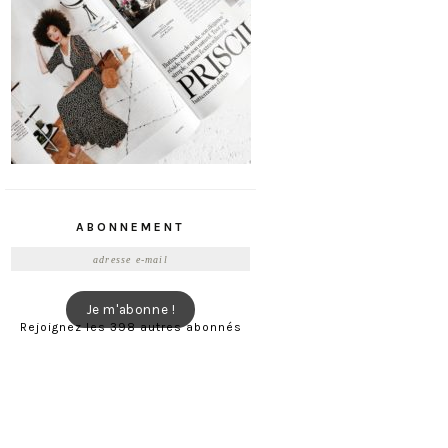
ABONNEMENT
Adresse
e-
mail
Je m'abonne !
Rejoignez les 398 autres abonnés