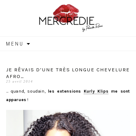
MERCREDIE
Aller
MENU
au
contenu
JE RÊVAIS D’UNE TRÈS LONGUE CHEVELURE
AFRO…
25 avril 2014
… quand, soudain,
les extensions
Kurly Klips
me sont
apparues
!