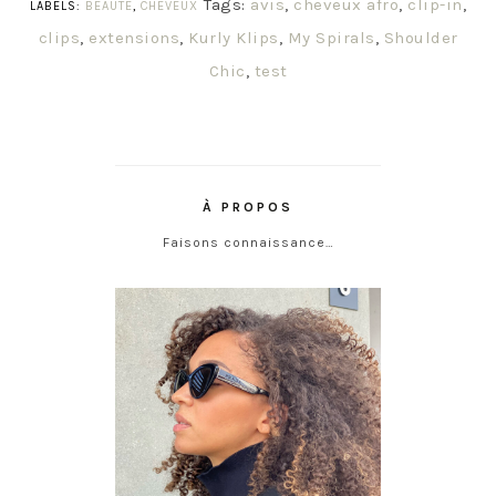
Tags:
avis
,
cheveux afro
,
clip-in
,
LABELS:
BEAUTÉ
,
CHEVEUX
clips
,
extensions
,
Kurly Klips
,
My Spirals
,
Shoulder
Chic
,
test
À PROPOS
Faisons connaissance…