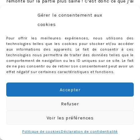
remonte sur la partie plus saine ! C’est donc ce que j’ai
fait :)
Gérer le consentement aux
Enfin, je retournerai très probablement chez Cazance:
cookies
ce salon est vraiment topissime, les coiffeuses sont
Pour offrir les meilleures expériences, nous utilisons des
brillantes, très très à l’écoute et d’une gentillesse rare.
technologies telles que les cookies pour stocker et/ou accéder
aux informations des appareils. Le fait de consentir à ces
technologies nous permettra de traiter des données telles que le
comportement de navigation ou les ID uniques sur ce site. Le fait
de ne pas consentir ou de retirer son consentement peut avoir un
C’est quoi la suite ?
effet négatif sur certaines caractéristiques et fonctions.
Je n’ai pas la moindre idée de si je serai toujours blonde
pour mon mariage (je vous jure que c’est vrai, personne
Accepter
ne me croit quand je le dis…). Je n’ai pas envie d’avoir fait
tous ces efforts « pour rien » et de repasser au brun
Refuser
aussi rapidement… Je n’ai pas non plus envie de profiter
Voir les préférences
de ma base ultra claire pour tenter des délires gris ou
pastel comme on voit partout, ce n’est pas quelque
Politique de cookies
Déclaration de confidentialité
chose qui m’attire vraiment pour le moment. Je pense me