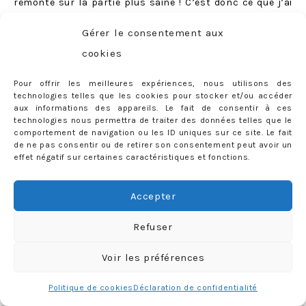
remonte sur la partie plus saine ! C’est donc ce que j’ai
fait :)
Gérer le consentement aux
Enfin, je retournerai très probablement chez Cazance:
cookies
ce salon est vraiment topissime, les coiffeuses sont
Pour offrir les meilleures expériences, nous utilisons des
brillantes, très très à l’écoute et d’une gentillesse rare.
technologies telles que les cookies pour stocker et/ou accéder
aux informations des appareils. Le fait de consentir à ces
technologies nous permettra de traiter des données telles que le
comportement de navigation ou les ID uniques sur ce site. Le fait
de ne pas consentir ou de retirer son consentement peut avoir un
C’est quoi la suite ?
effet négatif sur certaines caractéristiques et fonctions.
Je n’ai pas la moindre idée de si je serai toujours blonde
pour mon mariage (je vous jure que c’est vrai, personne
Accepter
ne me croit quand je le dis…). Je n’ai pas envie d’avoir fait
tous ces efforts « pour rien » et de repasser au brun
Refuser
aussi rapidement… Je n’ai pas non plus envie de profiter
Voir les préférences
de ma base ultra claire pour tenter des délires gris ou
pastel comme on voit partout, ce n’est pas quelque
Politique de cookies
Déclaration de confidentialité
chose qui m’attire vraiment pour le moment. Je pense me