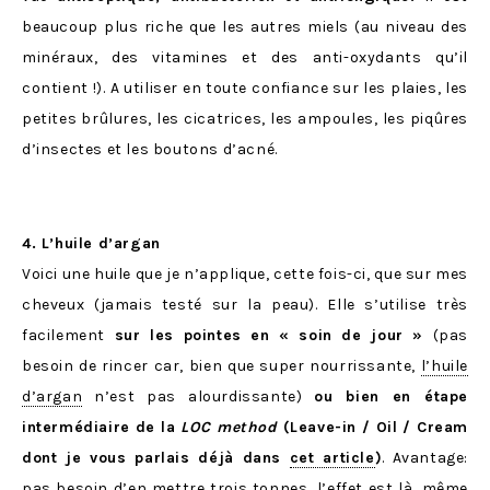
beaucoup plus riche que les autres miels (au niveau des
minéraux, des vitamines et des anti-oxydants qu’il
contient !). A utiliser en toute confiance sur les plaies, les
petites brûlures, les cicatrices, les ampoules, les piqûres
d’insectes et les boutons d’acné.
4. L’huile d’argan
Voici une huile que je n’applique, cette fois-ci, que sur mes
cheveux (jamais testé sur la peau). Elle s’utilise très
facilement
sur les pointes en « soin de jour »
(pas
besoin de rincer car, bien que super nourrissante,
l’huile
d’argan
n’est pas alourdissante)
ou bien en étape
intermédiaire de la
LOC method
(Leave-in / Oil / Cream
dont je vous parlais déjà dans
cet article
)
. Avantage:
pas besoin d’en mettre trois tonnes, l’effet est là, même