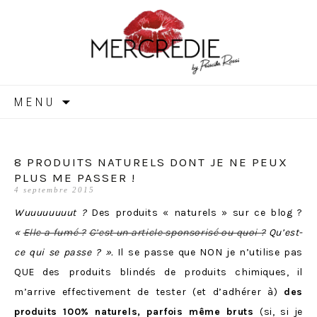
MERCREDIE
Aller
MENU
au
contenu
8 PRODUITS NATURELS DONT JE NE PEUX
PLUS ME PASSER !
4 septembre 2015
Wuuuuuuuut ?
Des produits « naturels » sur ce blog ?
«
Elle a fumé ?
C’est un article sponsorisé ou quoi ?
Qu’est-
ce qui se passe ? ».
Il se passe que NON je n’utilise pas
QUE des produits blindés de produits chimiques, il
m’arrive effectivement de tester (et d’adhérer à)
des
produits 100% naturels, parfois même bruts
(si, si je