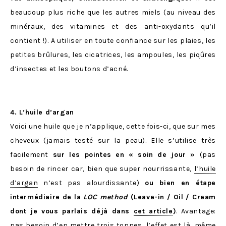
beaucoup plus riche que les autres miels (au niveau des
minéraux, des vitamines et des anti-oxydants qu’il
contient !). A utiliser en toute confiance sur les plaies, les
petites brûlures, les cicatrices, les ampoules, les piqûres
d’insectes et les boutons d’acné.
4. L’huile d’argan
Voici une huile que je n’applique, cette fois-ci, que sur mes
cheveux (jamais testé sur la peau). Elle s’utilise très
facilement
sur les pointes en « soin de jour »
(pas
besoin de rincer car, bien que super nourrissante,
l’huile
d’argan
n’est pas alourdissante)
ou bien en étape
intermédiaire de la
LOC method
(Leave-in / Oil / Cream
dont je vous parlais déjà dans
cet article
)
. Avantage:
pas besoin d’en mettre trois tonnes, l’effet est là, même