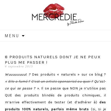
MERCREDIE
Aller
MENU
au
contenu
8 PRODUITS NATURELS DONT JE NE PEUX
PLUS ME PASSER !
4 septembre 2015
Wuuuuuuuut ?
Des produits « naturels » sur ce blog ?
«
Elle a fumé ?
C’est un article sponsorisé ou quoi ?
Qu’est-
ce qui se passe ? ».
Il se passe que NON je n’utilise pas
QUE des produits blindés de produits chimiques, il
m’arrive effectivement de tester (et d’adhérer à)
des
produits 100% naturels, parfois même bruts
(si, si je