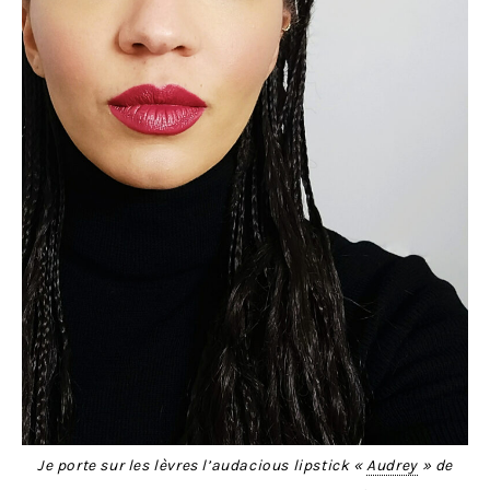
Je porte sur les lèvres l’audacious lipstick «
Audrey
» de