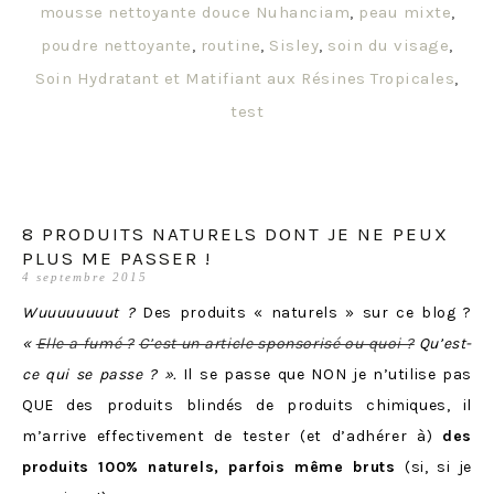
mousse nettoyante douce Nuhanciam
,
peau mixte
,
poudre nettoyante
,
routine
,
Sisley
,
soin du visage
,
Soin Hydratant et Matifiant aux Résines Tropicales
,
test
8 PRODUITS NATURELS DONT JE NE PEUX
PLUS ME PASSER !
4 septembre 2015
Wuuuuuuuut ?
Des produits « naturels » sur ce blog ?
«
Elle a fumé ?
C’est un article sponsorisé ou quoi ?
Qu’est-
ce qui se passe ? ».
Il se passe que NON je n’utilise pas
QUE des produits blindés de produits chimiques, il
m’arrive effectivement de tester (et d’adhérer à)
des
produits 100% naturels, parfois même bruts
(si, si je