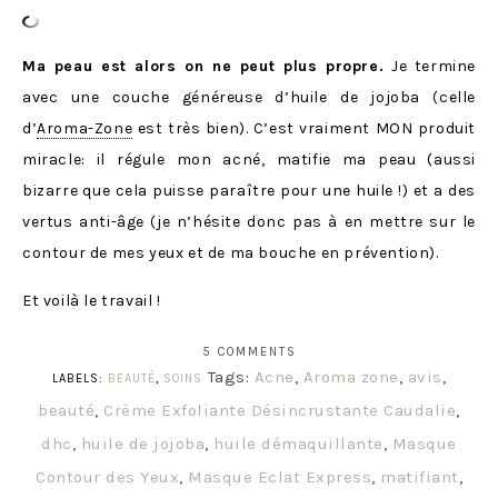
Ma peau est alors on ne peut plus propre.
Je termine
avec une couche généreuse d’huile de jojoba (celle
d’
Aroma-Zone
est très bien). C’est vraiment MON produit
miracle: il régule mon acné, matifie ma peau (aussi
bizarre que cela puisse paraître pour une huile !) et a des
vertus anti-âge (je n’hésite donc pas à en mettre sur le
contour de mes yeux et de ma bouche en prévention).
Et voilà le travail !
5 COMMENTS
Tags:
Acne
,
Aroma zone
,
avis
,
LABELS:
BEAUTÉ
,
SOINS
beauté
,
Crème Exfoliante Désincrustante Caudalie
,
dhc
,
huile de jojoba
,
huile démaquillante
,
Masque
Contour des Yeux
,
Masque Eclat Express
,
matifiant
,