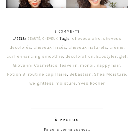
9 COMMENTS
Tags:
cheveux afro
,
cheveux
LABELS:
BEAUTÉ
,
CHEVEUX
décolorés
,
cheveux frisés
,
cheveux naturels
,
crème
,
curl enhancing smoothie
,
décoloration
,
Ecostyler
,
gel
,
Giovanni Cosmetics
,
leave in
,
monoï
,
nappy hair
,
Potion 9
,
routine capillaire
,
Sebastian
,
Shea Moisture
,
weightless moisture
,
Yves Rocher
À PROPOS
Faisons connaissance…