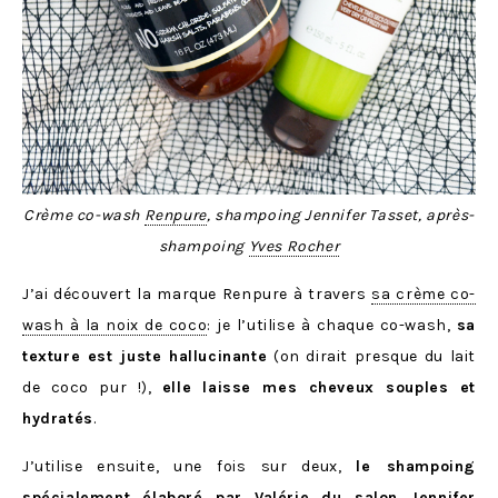
Crème co-wash
Renpure
, shampoing Jennifer Tasset, après-
shampoing
Yves Rocher
J’ai découvert la marque Renpure à travers
sa crème co-
wash à la noix de coco
: je l’utilise à chaque co-wash,
sa
texture est juste hallucinante
(on dirait presque du lait
de coco pur !),
elle laisse mes cheveux souples et
hydratés
.
J’utilise ensuite, une fois sur deux,
le shampoing
spécialement élaboré par Valérie du salon Jennifer