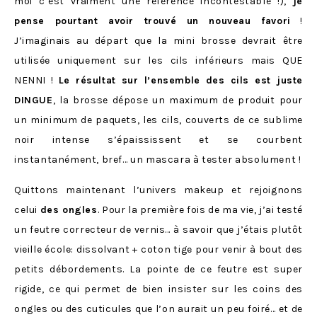
moi c’est vraiment une référence incontestable !),
je
pense pourtant avoir trouvé un nouveau favori
!
J’imaginais au départ que la mini brosse devrait être
utilisée uniquement sur les cils inférieurs mais QUE
NENNI !
Le résultat sur l’ensemble des cils est juste
DINGUE
, la brosse dépose un maximum de produit pour
un minimum de paquets, les cils, couverts de ce sublime
noir intense s’épaississent et se courbent
instantanément, bref… un mascara à tester absolument !
Quittons maintenant l’univers makeup et rejoignons
celui
des ongles
. Pour la première fois de ma vie, j’ai testé
un feutre correcteur de vernis… à savoir que j’étais plutôt
vieille école: dissolvant + coton tige pour venir à bout des
petits débordements. La pointe de ce feutre est super
rigide, ce qui permet de bien insister sur les coins des
ongles ou des cuticules que l’on aurait un peu foiré… et de