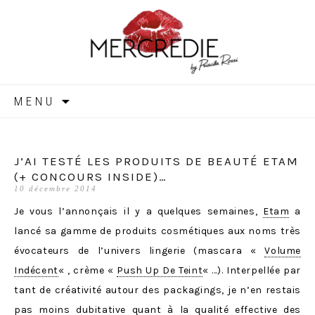
MERCREDIE
Aller
MENU
au
contenu
J’AI TESTÉ LES PRODUITS DE BEAUTÉ ETAM
(+ CONCOURS INSIDE)…
10 décembre 2014
Je vous l’annonçais il y a quelques semaines,
Etam
a
lancé sa gamme de produits cosmétiques aux noms très
évocateurs de l’univers lingerie (mascara «
Volume
Indécent
« , crème «
Push Up De Teint
« …). Interpellée par
tant de créativité autour des packagings, je n’en restais
pas moins dubitative quant à la qualité effective des