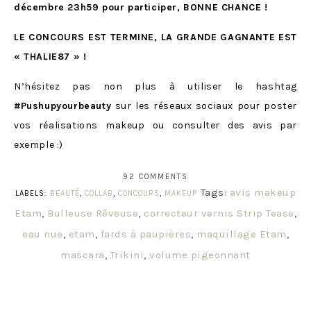
décembre 23h59 pour participer, BONNE CHANCE !
LE CONCOURS EST TERMINE, LA GRANDE GAGNANTE EST
« THALIE87 » !
N’hésitez pas non plus à utiliser le hashtag
#Pushupyourbeauty
sur les réseaux sociaux pour poster
vos réalisations makeup ou consulter des avis par
exemple :)
92 COMMENTS
Tags:
avis makeup
LABELS:
BEAUTÉ
,
COLLAB
,
CONCOURS
,
MAKEUP
Etam
,
Bulleuse Rêveuse
,
correcteur vernis Strip Tease
,
eau nue
,
etam
,
fards à paupières
,
maquillage Etam
,
mascara
,
Trikini
,
volume pigeonnant