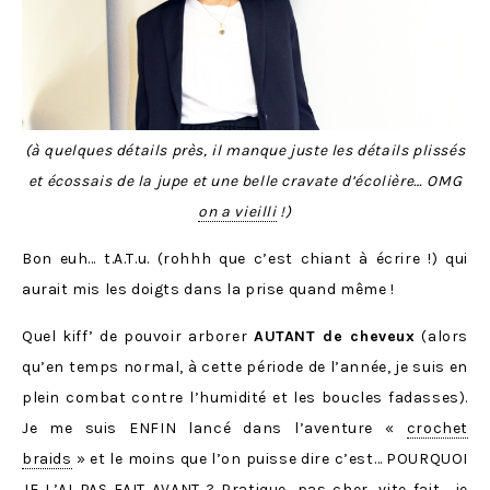
(à quelques détails près, il manque juste les détails plissés
et écossais de la jupe et une belle cravate d’écolière… OMG
on a vieilli
!)
Bon euh… t.A.T.u. (rohhh que c’est chiant à écrire !) qui
aurait mis les doigts dans la prise quand même !
Quel kiff’ de pouvoir arborer
AUTANT de cheveux
(alors
qu’en temps normal, à cette période de l’année, je suis en
plein combat contre l’humidité et les boucles fadasses).
Je me suis ENFIN lancé dans l’aventure «
crochet
braids
» et le moins que l’on puisse dire c’est… POURQUOI
JE L’AI PAS FAIT AVANT ? Pratique, pas cher, vite fait… je