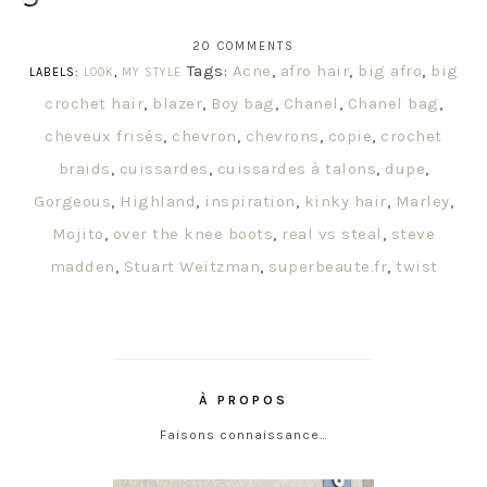
20 COMMENTS
Tags:
Acne
,
afro hair
,
big afro
,
big
LABELS:
LOOK
,
MY STYLE
crochet hair
,
blazer
,
Boy bag
,
Chanel
,
Chanel bag
,
cheveux frisés
,
chevron
,
chevrons
,
copie
,
crochet
braids
,
cuissardes
,
cuissardes à talons
,
dupe
,
Gorgeous
,
Highland
,
inspiration
,
kinky hair
,
Marley
,
Mojito
,
over the knee boots
,
real vs steal
,
steve
madden
,
Stuart Weitzman
,
superbeaute.fr
,
twist
À PROPOS
Faisons connaissance…