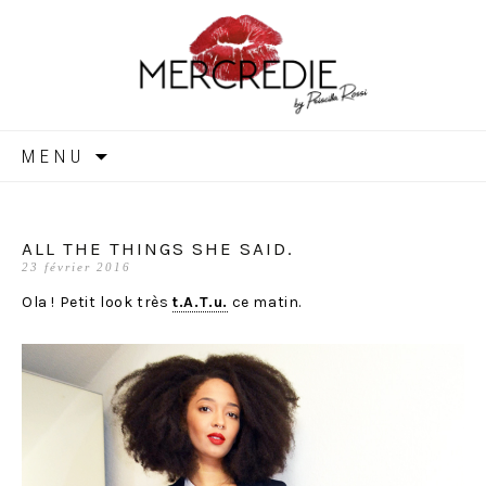
MERCREDIE
Aller
MENU
au
contenu
ALL THE THINGS SHE SAID.
23 février 2016
Ola ! Petit look très
t.A.T.u.
ce matin.