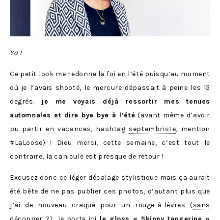
Yo !
Ce petit look me redonne la foi en l’été puisqu’au moment
où je l’avais shooté, le mercure dépassait à peine les 15
degrés:
je me voyais déjà ressortir mes tenues
automnales et dire bye bye à l’été
(avant même d’avoir
pu partir en vacances, hashtag
septembriste
, mention
#LaLoose) ! Dieu merci, cette semaine, c’est tout le
contraire, la canicule est presque de retour !
Excusez donc ce léger décalage stylistique mais ça aurait
été bête de ne pas publier ces photos, d’autant plus que
j’ai de nouveau craqué pour un rouge-à-lèvres (
sans
déconner
…?). Je porte ici
le gloss «
Skinny
tangerine »