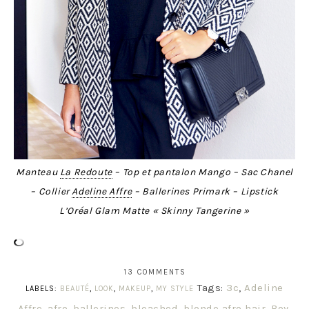
Manteau
La Redoute
– Top et pantalon Mango – Sac Chanel
– Collier
Adeline Affre
– Ballerines Primark – Lipstick
L’Oréal Glam Matte « Skinny Tangerine »
13 COMMENTS
Tags:
3c
,
Adeline
LABELS:
BEAUTÉ
,
LOOK
,
MAKEUP
,
MY STYLE
Affre
,
afro
,
ballerines
,
bleached
,
blonde afro hair
,
Boy
,