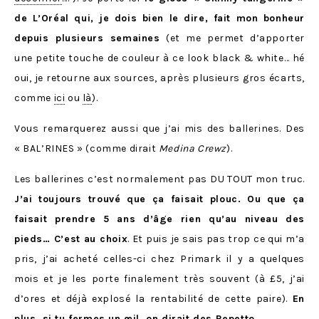
de L’Oréal qui, je dois bien le dire, fait mon bonheur
depuis plusieurs semaines
(et me permet d’apporter
une p
etite touche de couleur à ce look black & white… hé
oui, je retourne aux sources, après plusieurs gros écarts,
comme
ici
ou
là
).
Vous remarquerez aussi que j’ai mis des ballerines. Des
« BAL’RINES » (comme dirait
Medina Crewz
).
Les ballerines c’est normalement pas DU TOUT mon truc.
J’ai toujours trouvé que ça faisait plouc. Ou que ça
faisait prendre 5 ans d’âge rien qu’au niveau des
pieds… C’est au choix
. Et puis je sais pas trop ce qui m’a
pris, j’ai acheté celles-ci chez Primark il y a quelques
mois et je les porte finalement très souvent (à £5, j’ai
d’ores et déjà explosé la rentabilité de cette paire).
En
plus, si tu fermes un œil, on dirait des Repetto
.