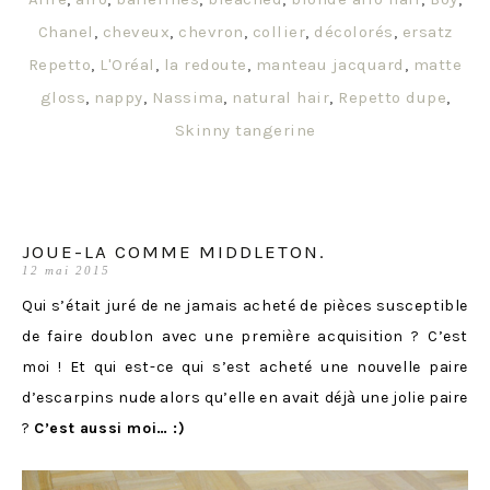
Chanel
,
cheveux
,
chevron
,
collier
,
décolorés
,
ersatz
Repetto
,
L'Oréal
,
la redoute
,
manteau jacquard
,
matte
gloss
,
nappy
,
Nassima
,
natural hair
,
Repetto dupe
,
Skinny tangerine
JOUE-LA COMME MIDDLETON.
12 mai 2015
Qui s’était juré de ne jamais acheté de pièces susceptible
de faire doublon avec une première acquisition ? C’est
moi ! Et qui est-ce qui s’est acheté une nouvelle paire
d’escarpins nude alors qu’elle en avait déjà une jolie paire
?
C’est aussi moi… :)