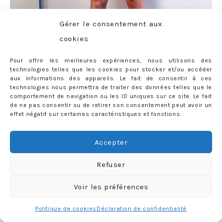
Gérer le consentement aux
cookies
Pour offrir les meilleures expériences, nous utilisons des
technologies telles que les cookies pour stocker et/ou accéder
aux informations des appareils. Le fait de consentir à ces
technologies nous permettra de traiter des données telles que le
comportement de navigation ou les ID uniques sur ce site. Le fait
de ne pas consentir ou de retirer son consentement peut avoir un
Ensemble
Zara
– Top
Clo&Se by Monshowroom
– Pumps
LK
effet négatif sur certaines caractéristiques et fonctions.
Bennett
(similaires
ici
,
ici
,
ici
,
ici
,
ici
et
ici
) – Collier
Adeline
Affre
Accepter
Refuser
53 COMMENTS
Voir les préférences
Tags:
100
,
10cm
,
Adeline Affre
,
LABELS:
LOOK
,
MY STYLE
Boutique Minimaliste
,
Christian Louboutin
,
collier
,
Politique de cookies
Déclaration de confidentialité