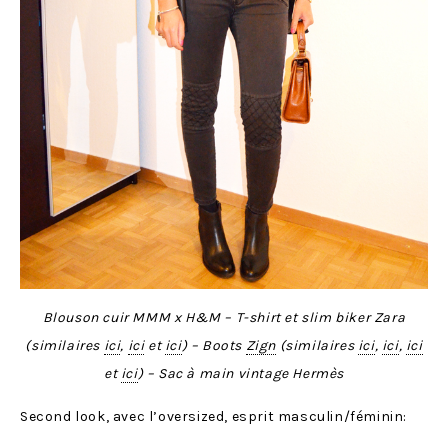
Blouson cuir MMM x H&M – T-shirt et slim biker Zara
(similaires
ici
,
ici
et
ici
) – Boots
Zign
(similaires
ici
,
ici
,
ici
et
ici
) – Sac à main vintage Hermès
Second look, avec l’oversized, esprit masculin/féminin: