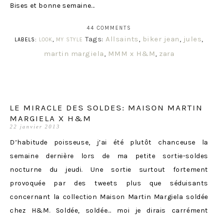
Bises et bonne semaine…
44 COMMENTS
Tags:
Allsaints
,
biker jean
,
jules
,
LABELS:
LOOK
,
MY STYLE
martin margiela
,
MMM x H&M
,
zara
LE MIRACLE DES SOLDES: MAISON MARTIN
MARGIELA X H&M
22 janvier 2013
D’habitude poisseuse, j’ai été plutôt chanceuse la
semaine dernière lors de ma petite sortie-soldes
nocturne du jeudi. Une sortie surtout fortement
provoquée par des tweets plus que séduisants
concernant la collection Maison Martin Margiela soldée
chez H&M. Soldée, soldée… moi je dirais carrément