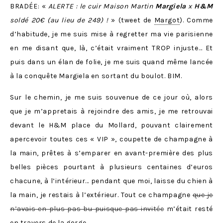
BRADÉE: «
ALERTE : le cuir Maison Martin
Margiela
x
H&M
soldé 20€ (au lieu de 249) !
» (tweet de
Margot
). Comme
d’habitude, je me suis mise à regretter ma vie parisienne
en me disant que, là, c’était vraiment TROP injuste… Et
puis dans un élan de folie, je me suis quand même lancée
à la conquête Margiela en sortant du boulot. BIM.
Sur le chemin, je me suis souvenue de ce jour où, alors
que je m’appretais à rejoindre des amis, je me retrouvai
devant le H&M place du Mollard, pouvant clairement
apercevoir toutes ces « VIP », coupette de champagne à
la main, prêtes à s’emparer en avant-première des plus
belles pièces pourtant à plusieurs centaines d’euros
chacune, à l’intérieur… pendant que moi, laisse du chien à
la main, je restais à l’extérieur. Tout ce champagne
que je
n’avais en plus pas bu puisque pas invitée
m’était resté
en travers de la gorge.