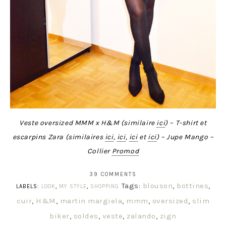
Veste oversized MMM x H&M (similaire
ici
) – T-shirt et
escarpins Zara (similaires
ici
,
ici
,
ici
et
ici
) – Jupe Mango –
Collier
Promod
39 COMMENTS
Tags:
blouson
,
bottines
,
LABELS:
LOOK
,
MY STYLE
,
SHOPPING
cuir
,
H&M
,
martin margiela
,
mmm
,
oversized
,
slim
biker
,
soldes
,
veste
,
zalando
,
zign