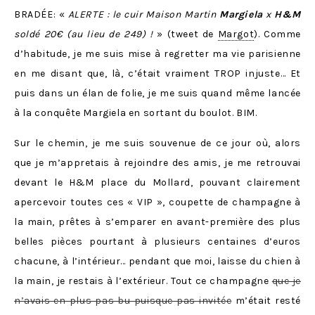
BRADÉE: «
ALERTE : le cuir Maison Martin
Margiela
x
H&M
soldé 20€ (au lieu de 249) !
» (tweet de
Margot
). Comme
d’habitude, je me suis mise à regretter ma vie parisienne
en me disant que, là, c’était vraiment TROP injuste… Et
puis dans un élan de folie, je me suis quand même lancée
à la conquête Margiela en sortant du boulot. BIM.
Sur le chemin, je me suis souvenue de ce jour où, alors
que je m’appretais à rejoindre des amis, je me retrouvai
devant le H&M place du Mollard, pouvant clairement
apercevoir toutes ces « VIP », coupette de champagne à
la main, prêtes à s’emparer en avant-première des plus
belles pièces pourtant à plusieurs centaines d’euros
chacune, à l’intérieur… pendant que moi, laisse du chien à
la main, je restais à l’extérieur. Tout ce champagne
que je
n’avais en plus pas bu puisque pas invitée
m’était resté