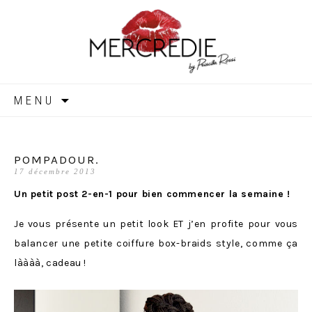
MERCREDIE
Aller
MENU
au
contenu
POMPADOUR.
17 décembre 2013
Un petit post 2-en-1 pour bien commencer la semaine !
Je vous présente un petit look ET j’en profite pour vous
balancer une petite coiffure box-braids style, comme ça
làààà, cadeau !