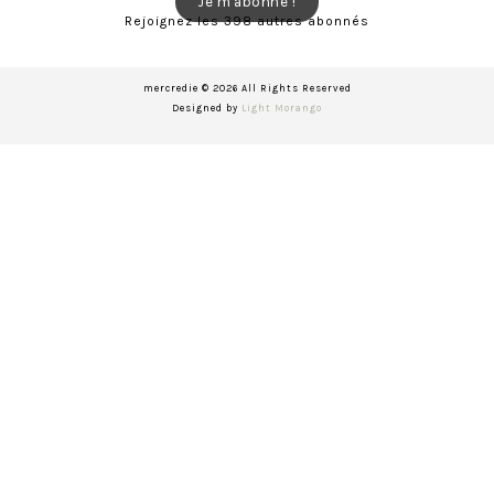
Je m'abonne !
Rejoignez les 398 autres abonnés
mercredie © 2026 All Rights Reserved
Designed by
Light Morango