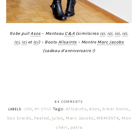
Robe pull
Asos
– Manteau
C&A
(similaires
ici
,
ici
,
ici
,
ici
,
ici
,
ici
et
ici
) – Boots
Allsaints
– Montre
Marc Jacobs
(cadeau d’anniversaire !)
64 COMMENTS
Tags:
Allsaints
,
Asos
,
biker boots
,
LABELS:
LOOK
,
MY STYLE
box braids
,
heeled
,
jules
,
Marc Jacobs
,
MBM3074
,
Mon
chéri
,
patra