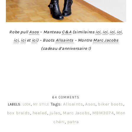
Robe pull
Asos
– Manteau
C&A
(similaires
ici
,
ici
,
ici
,
ici
,
ici
,
ici
et
ici
) – Boots
Allsaints
– Montre
Marc Jacobs
(cadeau d’anniversaire !)
64 COMMENTS
Tags:
Allsaints
,
Asos
,
biker boots
,
LABELS:
LOOK
,
MY STYLE
box braids
,
heeled
,
jules
,
Marc Jacobs
,
MBM3074
,
Mon
chéri
,
patra