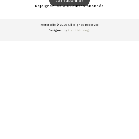
Je m'abonne !
Rejoignez les 398 autres abonnés
mercredie © 2026 All Rights Reserved
Designed by
Light Morango