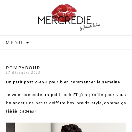
MERCREDIE
Aller
MENU
au
contenu
POMPADOUR.
17 décembre 2013
Un petit post 2-en-1 pour bien commencer la semaine !
Je vous présente un petit look ET j’en profite pour vous
balancer une petite coiffure box-braids style, comme ça
làààà, cadeau !