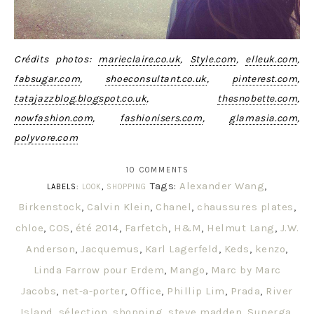
Crédits photos:
marieclaire.co.uk
,
Style.com
,
elleuk.com
,
fabsugar.com
,
shoeconsultant.co.uk
,
pinterest.com
,
tatajazzblog.blogspot.co.uk
,
thesnobette.com
,
nowfashion.com
,
fashionisers.com
,
glamasia.com
,
polyvore.com
10 COMMENTS
Tags:
Alexander Wang
,
LABELS:
LOOK
,
SHOPPING
Birkenstock
,
Calvin Klein
,
Chanel
,
chaussures plates
,
chloe
,
COS
,
été 2014
,
Farfetch
,
H&M
,
Helmut Lang
,
J.W.
Anderson
,
Jacquemus
,
Karl Lagerfeld
,
Keds
,
kenzo
,
Linda Farrow pour Erdem
,
Mango
,
Marc by Marc
Jacobs
,
net-a-porter
,
Office
,
Phillip Lim
,
Prada
,
River
Island
,
sélection
,
shopping
,
steve madden
,
Superga
,