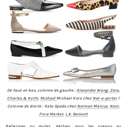
De haut en bas, colonne de gauche :
Alexander Wang
,
Zara
,
Charles & Keith
,
Michael
Michael Kors chez
Net-a-porter
/
Colonne de droite : Kate Spade chez
Neiman Marcus
,
Next
,
Pixie Market
,
L.K. Bennett
Ballerines ou mules, derbies pour les preppy ou