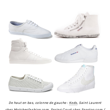
De haut en bas, colonne de gauche :
Keds
, Saint Laurent
chez
Matchesfashion.com
, Spring Court chez
Spartoo.com
/