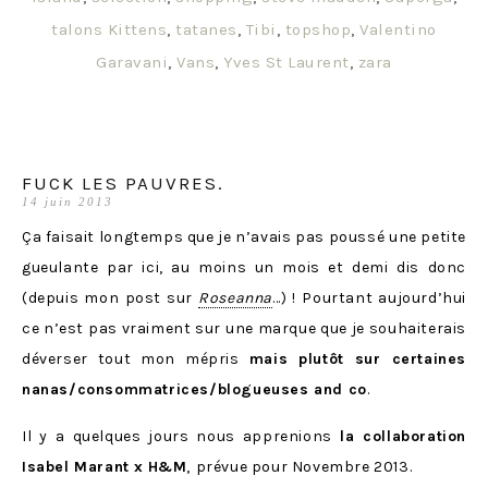
talons Kittens
,
tatanes
,
Tibi
,
topshop
,
Valentino
Garavani
,
Vans
,
Yves St Laurent
,
zara
FUCK LES PAUVRES.
14 juin 2013
Ça faisait longtemps que je n’avais pas poussé une petite
gueulante par ici, au moins un mois et demi dis donc
(depuis mon post sur
Roseanna
…) ! Pourtant aujourd’hui
ce n’est pas vraiment sur une marque que je souhaiterais
déverser tout mon mépris
mais plutôt sur certaines
nanas/consommatrices/blogueuses and co
.
Il y a quelques jours nous apprenions
la collaboration
Isabel Marant x
H&M
,
prévue pour Novembre 2013.