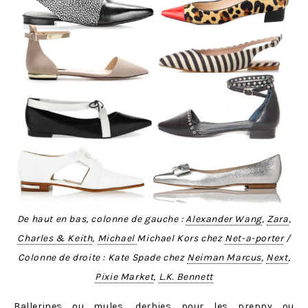
De haut en bas, colonne de gauche :
Alexander Wang
,
Zara
,
Charles & Keith
,
Michael
Michael Kors chez
Net-a-porter
/
Colonne de droite : Kate Spade chez
Neiman Marcus
,
Next
,
Pixie Market
,
L.K. Bennett
Ballerines ou mules, derbies pour les preppy ou