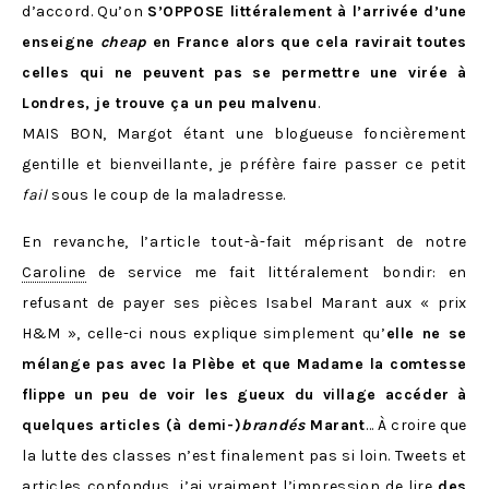
d’accord. Qu’on
S’OPPOSE littéralement à l’arrivée d’une
enseigne
cheap
en France alors que cela ravirait toutes
celles qui ne peuvent pas se permettre une virée à
Londres, je trouve ça un peu malvenu
.
MAIS BON, Margot étant une blogueuse foncièrement
gentille et bienveillante, je préfère faire passer ce petit
fail
sous le coup de la maladresse.
En revanche, l’article tout-à-fait méprisant de notre
Caroline
de service me fait littéralement bondir: en
refusant de payer ses pièces Isabel Marant aux « prix
H&M », celle-ci nous explique simplement qu’
elle ne se
mélange pas avec la Plèbe et que Madame la comtesse
flippe un peu de voir les gueux du village accéder à
quelques articles (à demi-)
brandés
Marant
… À croire que
la lutte des classes n’est finalement pas si loin. Tweets et
articles confondus, j’ai vraiment l’impression de lire
des