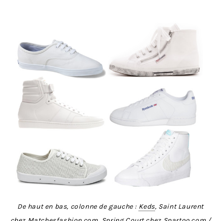
De haut en bas, colonne de gauche :
Keds
, Saint Laurent
chez
Matchesfashion.com
, Spring Court chez
Spartoo.com
/