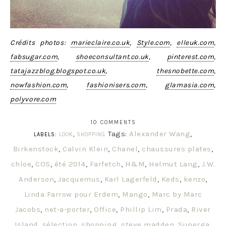
Crédits photos:
marieclaire.co.uk
,
Style.com
,
elleuk.com
,
fabsugar.com
,
shoeconsultant.co.uk
,
pinterest.com
,
tatajazzblog.blogspot.co.uk
,
thesnobette.com
,
nowfashion.com
,
fashionisers.com
,
glamasia.com
,
polyvore.com
10 COMMENTS
Tags:
Alexander Wang
,
LABELS:
LOOK
,
SHOPPING
Birkenstock
,
Calvin Klein
,
Chanel
,
chaussures plates
,
chloe
,
COS
,
été 2014
,
Farfetch
,
H&M
,
Helmut Lang
,
J.W.
Anderson
,
Jacquemus
,
Karl Lagerfeld
,
Keds
,
kenzo
,
Linda Farrow pour Erdem
,
Mango
,
Marc by Marc
Jacobs
,
net-a-porter
,
Office
,
Phillip Lim
,
Prada
,
River
Island
,
sélection
,
shopping
,
steve madden
,
Superga
,