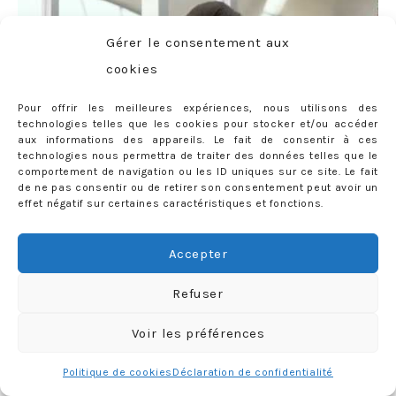
Gérer le consentement aux
cookies
Pour offrir les meilleures expériences, nous utilisons des
technologies telles que les cookies pour stocker et/ou accéder
aux informations des appareils. Le fait de consentir à ces
technologies nous permettra de traiter des données telles que le
comportement de navigation ou les ID uniques sur ce site. Le fait
de ne pas consentir ou de retirer son consentement peut avoir un
Peut-on dire dans ces cas que les mannequins/égéries ne
effet négatif sur certaines caractéristiques et fonctions.
servent à rien ? Définitivement non. Contrairement à Cara
Accepter
Delevingne (que l’on aurait pu remplacer par n’importe
quel mannequin « du moment »), Beckham, Saskia ou
Refuser
encore Coco Rocha apportent cette touche unique, qu’il
sont seuls à pouvoir créer. Je n’irais pas jusqu’à parler de
Voir les préférences
« jeu d’acteur » (même si je trouve qu’il existe reellement
Politique de cookies
Déclaration de confidentialité
en fait), mais disons qu’entre un top qui trimballe son