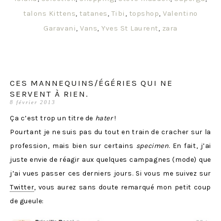
talons Kittens
,
tatanes
,
Tibi
,
topshop
,
Valentino
Garavani
,
Vans
,
Yves St Laurent
,
zara
CES MANNEQUINS/ÉGÉRIES QUI NE
SERVENT À RIEN.
8 février 2013
Ça c’est trop un titre de
hater
!
Pourtant je ne suis pas du tout en train de cracher sur la
profession, mais bien sur certains
specimen
. En fait, j’ai
juste envie de réagir aux quelques campagnes (mode) que
j’ai vues passer ces derniers jours. Si vous me suivez sur
Twitter
, vous aurez sans doute remarqué mon petit coup
de gueule: