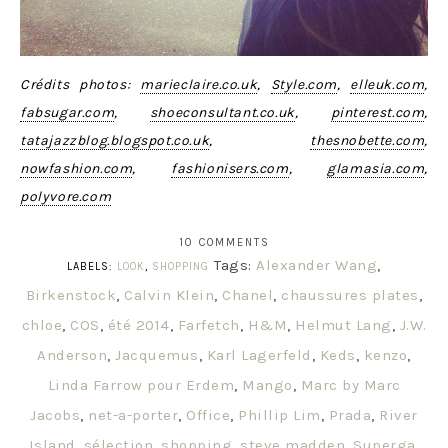
Crédits photos:
marieclaire.co.uk
,
Style.com
,
elleuk.com
,
fabsugar.com
,
shoeconsultant.co.uk
,
pinterest.com
,
tatajazzblog.blogspot.co.uk
,
thesnobette.com
,
nowfashion.com
,
fashionisers.com
,
glamasia.com
,
polyvore.com
10 COMMENTS
Tags:
Alexander Wang
,
LABELS:
LOOK
,
SHOPPING
Birkenstock
,
Calvin Klein
,
Chanel
,
chaussures plates
,
chloe
,
COS
,
été 2014
,
Farfetch
,
H&M
,
Helmut Lang
,
J.W.
Anderson
,
Jacquemus
,
Karl Lagerfeld
,
Keds
,
kenzo
,
Linda Farrow pour Erdem
,
Mango
,
Marc by Marc
Jacobs
,
net-a-porter
,
Office
,
Phillip Lim
,
Prada
,
River
Island
,
sélection
,
shopping
,
steve madden
,
Superga
,