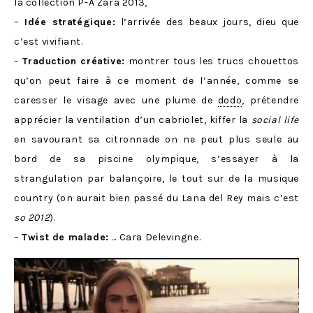
la collection P-A Zara 2013,
–
Idée stratégique:
l’arrivée des beaux jours, dieu que
c’est vivifiant.
–
Traduction cr
é
ative:
montrer tous les trucs chouettos
qu’on peut faire à ce moment de l’année, comme se
caresser le visage avec une plume de
dodo
, prétendre
apprécier la ventilation d’un cabriolet, kiffer la
social life
en savourant sa citronnade on ne peut plus seule au
bord de sa piscine olympique, s’essayer à la
strangulation par balançoire, le tout sur de la musique
country (on aurait bien passé du Lana del Rey mais c’est
so 2012
).
–
Twist de malade:
… Cara Delevingne.