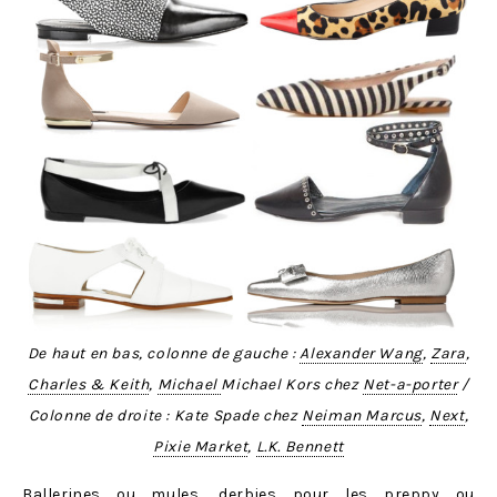
De haut en bas, colonne de gauche :
Alexander Wang
,
Zara
,
Charles & Keith
,
Michael
Michael Kors chez
Net-a-porter
/
Colonne de droite : Kate Spade chez
Neiman Marcus
,
Next
,
Pixie Market
,
L.K. Bennett
Ballerines ou mules, derbies pour les preppy ou