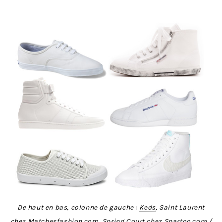
De haut en bas, colonne de gauche :
Keds
, Saint Laurent
chez
Matchesfashion.com
, Spring Court chez
Spartoo.com
/