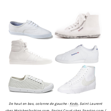
De haut en bas, colonne de gauche :
Keds
, Saint Laurent
chez
Matchesfashion.com
, Spring Court chez
Spartoo.com
/