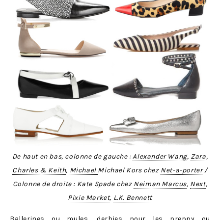
De haut en bas, colonne de gauche :
Alexander Wang
,
Zara
,
Charles & Keith
,
Michael
Michael Kors chez
Net-a-porter
/
Colonne de droite : Kate Spade chez
Neiman Marcus
,
Next
,
Pixie Market
,
L.K. Bennett
Ballerines ou mules, derbies pour les preppy ou