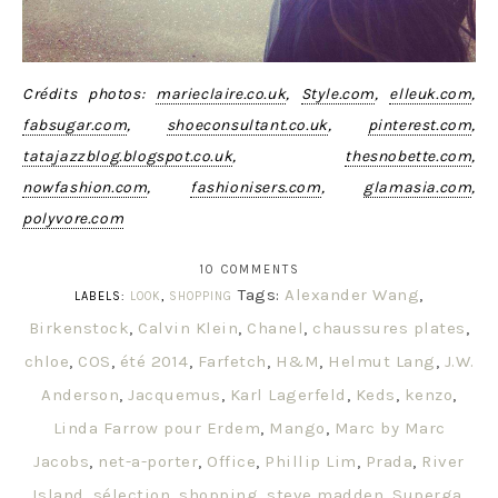
Crédits photos:
marieclaire.co.uk
,
Style.com
,
elleuk.com
,
fabsugar.com
,
shoeconsultant.co.uk
,
pinterest.com
,
tatajazzblog.blogspot.co.uk
,
thesnobette.com
,
nowfashion.com
,
fashionisers.com
,
glamasia.com
,
polyvore.com
10 COMMENTS
Tags:
Alexander Wang
,
LABELS:
LOOK
,
SHOPPING
Birkenstock
,
Calvin Klein
,
Chanel
,
chaussures plates
,
chloe
,
COS
,
été 2014
,
Farfetch
,
H&M
,
Helmut Lang
,
J.W.
Anderson
,
Jacquemus
,
Karl Lagerfeld
,
Keds
,
kenzo
,
Linda Farrow pour Erdem
,
Mango
,
Marc by Marc
Jacobs
,
net-a-porter
,
Office
,
Phillip Lim
,
Prada
,
River
Island
,
sélection
,
shopping
,
steve madden
,
Superga
,