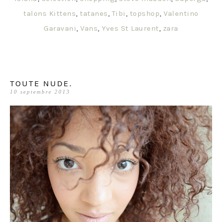
talons Kittens
,
tatanes
,
Tibi
,
topshop
,
Valentino
Garavani
,
Vans
,
Yves St Laurent
,
zara
TOUTE NUDE.
10 septembre 2013