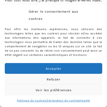
Pour tout vous dire, j’ai presque 10 rouges-à-lèvres
nude…
mais je n’ai jamais osé porter l’un d’entre eux. La raison ?
Gérer le consentement aux
Aucun n’a jamais vraiment été à la hauteur de mes
cookies
attentes.
Mine de rien, trouver le bon colori « nude »
c’est super dur car il en existe une multitude !
Plutôt
Pour offrir les meilleures expériences, nous utilisons des
technologies telles que les cookies pour stocker et/ou accéder
beige, plutôt rosé, plutôt marron, brillant, mat, semi-
aux informations des appareils. Le fait de consentir à ces
mat… J’ai vraiment tout essayé. Et la plupart du temps le
technologies nous permettra de traiter des données telles que le
comportement de navigation ou les ID uniques sur ce site. Le fait
résultat était affreux (si jamais la notion de « lèvres
de ne pas consentir ou de retirer son consentement peut avoir un
blanches craquelées de moniteur de ski ESF » vous dit
effet négatif sur certaines caractéristiques et fonctions.
quelque chose…).
Accepter
J’ai fini par trouver mon amour chez MAC (encore !), avec
la teinte « Honey Love ».
Refuser
Voir les préférences
Politique de cookies
Déclaration de confidentialité