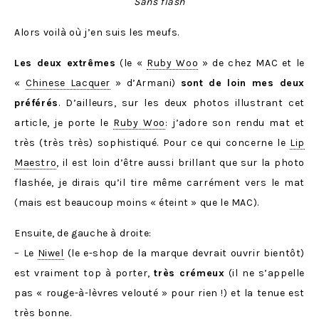
Sans flash
Alors voilà où j’en suis les meufs.
Les deux extrêmes
(le «
Ruby Woo
» de chez MAC et le
«
Chinese Lacquer
» d’Armani)
sont de loin mes deux
préférés
. D’ailleurs, sur les deux photos illustrant cet
article, je porte le
Ruby Woo
: j’adore son rendu mat et
très (très très) sophistiqué. Pour ce qui concerne le
Lip
Maestro
, il est loin d’être aussi brillant que sur la photo
flashée, je dirais qu’il tire même carrément vers le mat
(mais est beaucoup moins « éteint » que le MAC).
Ensuite, de gauche à droite:
– Le
Niwel
(le e-shop de la marque devrait ouvrir bientôt)
est vraiment top à porter,
très crémeux
(il ne s’appelle
pas « rouge-à-lèvres velouté » pour rien !) et la tenue est
très bonne.