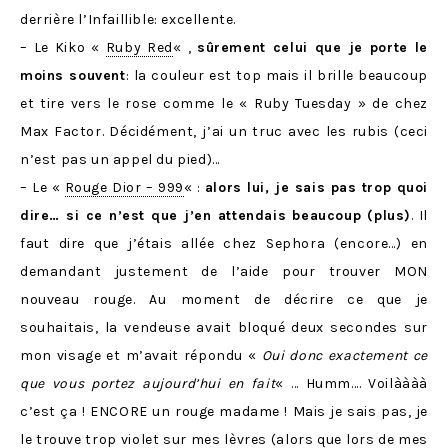
derrière l’Infaillible: excellente.
– Le Kiko «
Ruby Red
« ,
sûrement celui que je porte le
moins souvent
: la couleur est top mais il brille beaucoup
et tire vers le rose comme le « Ruby Tuesday » de chez
Max Factor. Décidément, j’ai un truc avec les rubis (ceci
n’est pas un appel du pied)…
– Le «
Rouge Dior – 999
« :
alors lui, je sais pas trop quoi
dire… si ce n’est que j’en attendais beaucoup (plus)
. Il
faut dire que j’étais allée chez Sephora (encore…) en
demandant justement de l’aide pour trouver MON
nouveau rouge. Au moment de décrire ce que je
souhaitais, la vendeuse avait bloqué deux secondes sur
mon visage et m’avait répondu «
Oui donc exactement ce
que vous portez aujourd’hui en fait
« … Humm…. Voilàààà
c’est ça ! ENCORE un rouge madame ! Mais je sais pas, je
le trouve trop violet sur mes lèvres (alors que lors de mes