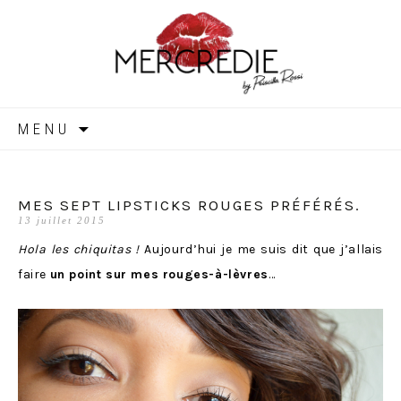
MERCREDIE
Aller
MENU
au
contenu
MES SEPT LIPSTICKS ROUGES PRÉFÉRÉS.
13 juillet 2015
Hola les chiquitas !
Aujourd’hui je me suis dit que j’allais
faire
un point sur mes rouges-à-lèvres
…