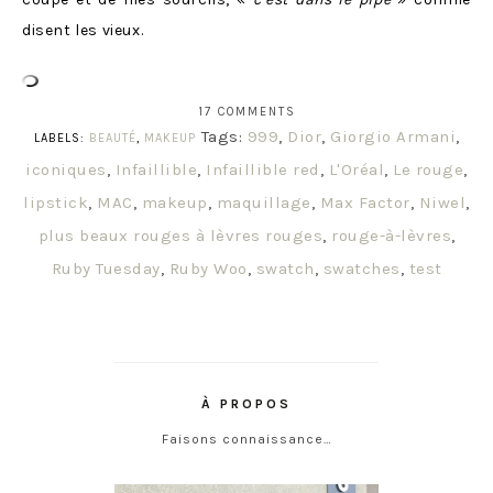
disent les vieux.
17 COMMENTS
Tags:
999
,
Dior
,
Giorgio Armani
,
LABELS:
BEAUTÉ
,
MAKEUP
iconiques
,
Infaillible
,
Infaillible red
,
L'Oréal
,
Le rouge
,
lipstick
,
MAC
,
makeup
,
maquillage
,
Max Factor
,
Niwel
,
plus beaux rouges à lèvres rouges
,
rouge-à-lèvres
,
Ruby Tuesday
,
Ruby Woo
,
swatch
,
swatches
,
test
À PROPOS
Faisons connaissance…