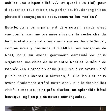
oublier une disponibilité 7/7 et quasi H24 (lol) pour
discuter de tout et de rien
,
parler bouffe
,
échanger des
photos d’essayages de robe
, rassurer les mariés ;)
Estelle, qui a principalement géré notre mariage, s’est
vue confier comme première mission:
la recherche du
lieu.
Axel et moi souhaitions nous marier dans le Sud et,
comme nous y passions JUSTEMENT nos vacances de
Noël, nous lui avons gentiment demandé de nous
organiser une visite de lieux entre Noël et le début de
l’année. ZÉRO pression donc (LOL). Nous en avons visité
plusieurs (au Cannet, à Sisteron, à Ollioules…) et nous
avons finalement arrêté notre choix sur le dernier lieu
visité:
le
Mas de Peint
près d’Arles, un splendide hôtel
boutique logé en pleine nature camarguaise
…