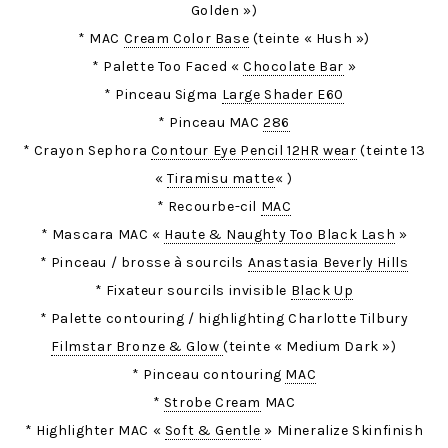
Golden »)
* MAC
Cream Color Base
(teinte « Hush »)
* Palette Too Faced «
Chocolate Bar
»
* Pinceau Sigma
Large Shader E60
* Pinceau MAC
286
* Crayon Sephora
Contour Eye Pencil 12HR wear
(teinte 13
«
Tiramisu matte
« )
* Recourbe-cil
MAC
* Mascara MAC «
Haute & Naughty Too Black Lash
»
* Pinceau / brosse à sourcils
Anastasia Beverly Hills
* Fixateur sourcils invisible
Black Up
* Palette contouring / highlighting Charlotte Tilbury
Filmstar Bronze & Glow
(teinte « Medium Dark »)
* Pinceau contouring
MAC
*
Strobe Cream
MAC
* Highlighter MAC «
Soft & Gentle
» Mineralize Skinfinish