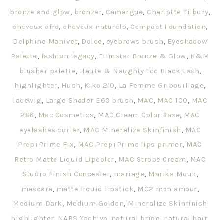
bronze and glow
,
bronzer
,
Camargue
,
Charlotte Tilbury
,
cheveux afro
,
cheveux naturels
,
Compact Foundation
,
Delphine Manivet
,
Dolce
,
eyebrows brush
,
Eyeshadow
Palette
,
fashion legacy
,
Filmstar Bronze & Glow
,
H&M
blusher palette
,
Haute & Naughty Too Black Lash
,
highlighter
,
Hush
,
Kiko 210
,
La Femme Gribouillage
,
lacewig
,
Large Shader E60 brush
,
MAC
,
MAC 100
,
MAC
286
,
Mac Cosmetics
,
MAC Cream Color Base
,
MAC
eyelashes curler
,
MAC Mineralize Skinfinish
,
MAC
Prep+Prime Fix
,
MAC Prep+Prime lips primer
,
MAC
Retro Matte Liquid Lipcolor
,
MAC Strobe Cream
,
MAC
Studio Finish Concealer
,
mariage
,
Marika Mouh
,
mascara
,
matte liquid lipstick
,
MC2 mon amour
,
Medium Dark
,
Medium Golden
,
Mineralize Skinfinish
highlighter
,
NARS Yachiyo
,
natural bride
,
natural hair
,