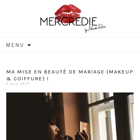
MERCREDIE
Aller
MENU
au
contenu
MA MISE EN BEAUTÉ DE MARIAGE (MAKEUP
& COIFFURE) !
2 juin 2017