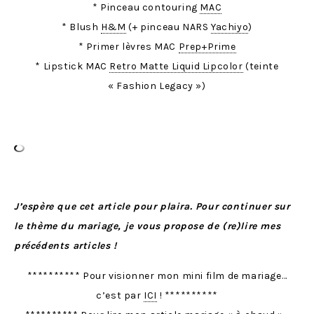
* Pinceau contouring
MAC
* Blush
H&M
(+ pinceau NARS
Yachiyo
)
* Primer lèvres MAC
Prep+Prime
* Lipstick MAC
Retro Matte Liquid Lipcolor
(teinte
« Fashion Legacy »)
J’espère que cet article pour plaira. Pour continuer sur
le thème du mariage, je vous propose de (re)lire mes
précédents articles !
********** Pour visionner mon mini film de mariage…
c’est par
ICI
! **********