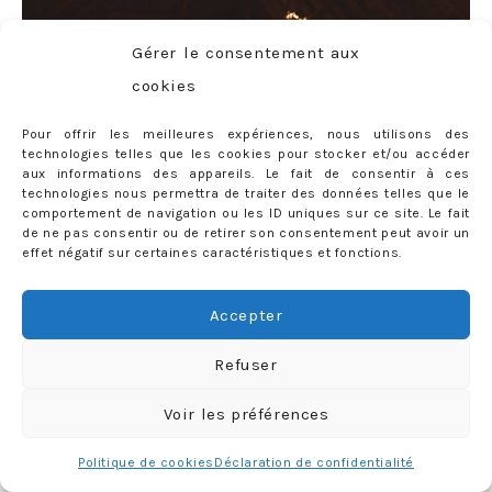
Gérer le consentement aux
cookies
Pour offrir les meilleures expériences, nous utilisons des
technologies telles que les cookies pour stocker et/ou accéder
aux informations des appareils. Le fait de consentir à ces
technologies nous permettra de traiter des données telles que le
comportement de navigation ou les ID uniques sur ce site. Le fait
de ne pas consentir ou de retirer son consentement peut avoir un
effet négatif sur certaines caractéristiques et fonctions.
Accepter
Smoking
Jack & Jones
* (similaire
ici
)
– Chemise col
cassé (?)
– Nœud papillon perso
Refuser
Voir les préférences
De mon côté, ça a été un petit peu plus complexe AH AH
Politique de cookies
Déclaration de confidentialité
AH (rire nerveux). Il faut dire qu’au départ je n’avais même