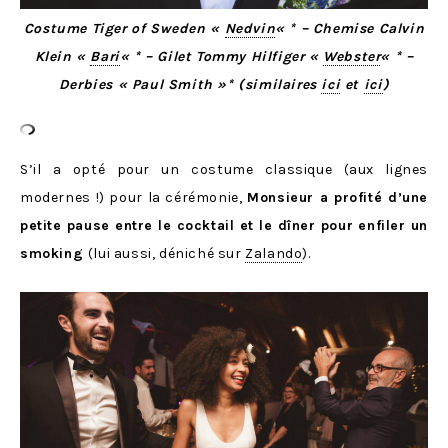
Costume Tiger of Sweden «
Nedvin
« * – Chemise Calvin
Klein «
Bari
« * – Gilet Tommy Hilfiger «
Webster
« * –
Derbies « Paul Smith »* (similaires
ici
et
ici
)
S’il a opté pour un costume classique (aux lignes
modernes !) pour la cérémonie,
Monsieur a profité d’une
petite pause entre le cocktail et le dîner pour enfiler un
smoking
(lui aussi, déniché sur
Zalando
).