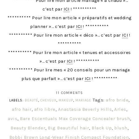
********** Pour lire mon article mariage « à chaud »…
c’est par
ICI
! **********
********** Pour lire mon article « préparatifs et wedding
planner »… c’est par
ICI
! **********
********** Pour lire mon article « déco »… c’est par
ICI
!
**********
********** Pour lire mon article « tenues et accessoires
»… c’est par
ICI
! **********
********** Pour lire mes « 20 conseils pour un mariage
plus que parfait »… c’est par
ICI
! **********
11 COMMENTS
Tags:
afro bride
,
LABELS:
BEAUTÉ
,
CHEVEUX
,
MAKEUP
,
MARIAGE
afro hair
,
afro libre
,
Anastasia Beverly Hills
,
Arles
,
avis
,
Bare Escentuals Max Coverage Concealer brush
,
Beauty Blender
,
Big Beautiful hair
,
Black Up
,
blush
,
Bobbi Brown Long-Wear Finish Compact Foundation
,