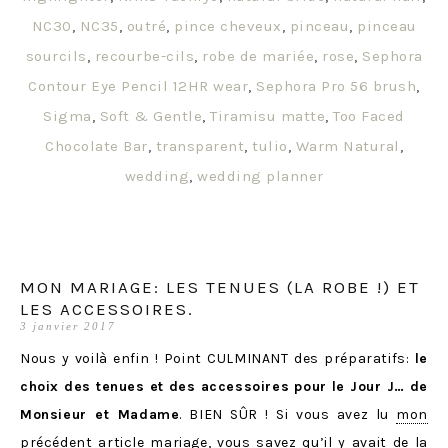
NC30
,
NC35
,
outré
,
pince cheveux
,
pinceau
,
pinceau
sourcils
,
recourbe-cils
,
robe de mariée
,
rose
,
Sephora
Contour Eye Pencil 12HR wear
,
Sephora Pro 56 brush
,
Sigma
,
Soft & Gentle
,
Tiramisu matte
,
Too Faced
Chocolate Bar
,
transparent
,
tulio
,
Warm Natural
,
wedding
,
wedding planner
MON MARIAGE: LES TENUES (LA ROBE !) ET
LES ACCESSOIRES.
3 janvier 2017
Nous y voilà enfin ! Point CULMINANT des préparatifs:
le
choix des tenues et des accessoires pour le Jour J… de
Monsieur et Madame
. BIEN SÛR ! Si vous avez lu
mon
précédent article mariage
, vous savez qu’il y avait de la