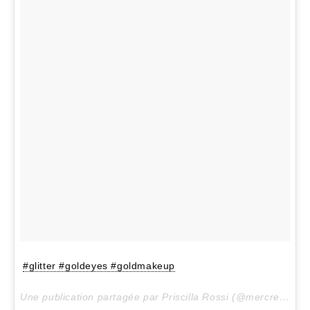
#glitter #goldeyes #goldmakeup
Une publication partagée par Priscilla Rossi (@mercredieblog) le